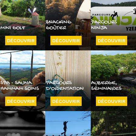
SNACKING
PARCOURS
MINI GOLF
GOÛTER
NINJA
DÉCOUVRIR
DÉCOUVRIR
DÉCOUVRIR
SPA - SAUNA
PARCOURS
AUBERGE,
HAMMAM SOINS
D'ORIENTATION
SÉMINAIRES
DÉCOUVRIR
DÉCOUVRIR
DÉCOUVRIR