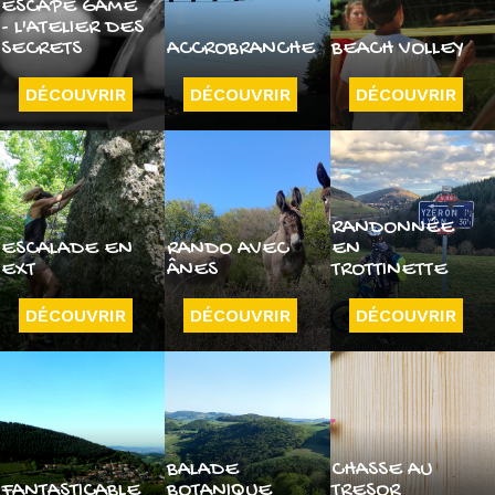
ESCAPE GAME
- L'ATELIER DES
SECRETS
ACCROBRANCHE
BEACH VOLLEY
DÉCOUVRIR
DÉCOUVRIR
DÉCOUVRIR
RANDONNÉE
ESCALADE EN
RANDO AVEC
EN
EXT
ÂNES
TROTTINETTE
DÉCOUVRIR
DÉCOUVRIR
DÉCOUVRIR
BALADE
CHASSE AU
FANTASTICABLE
BOTANIQUE
TRESOR