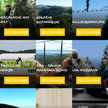
ESCALADE EN
BALADE
EXT
BOTANIQUE
ACCROBRANCHE
DÉCOUVRIR
DÉCOUVRIR
DÉCOUVRIR
PARCOURS
SPA - SAUNA
NINJA
HAMMAM SOINS
VIA FERRATA
DÉCOUVRIR
DÉCOUVRIR
DÉCOUVRIR