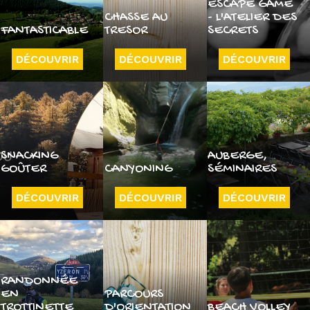
ESCAPE GAME
CHASSE AU
- L'ATELIER DES
FANTASTICABLE
TRESOR
SECRETS
DÉCOUVRIR
DÉCOUVRIR
DÉCOUVRIR
SNACKING
AUBERGE,
GOÛTER
CANYONING
SÉMINAIRES
DÉCOUVRIR
DÉCOUVRIR
DÉCOUVRIR
RANDONNÉE
EN
PARCOURS
TROTTINETTE
D'ORIENTATION
BEACH VOLLEY