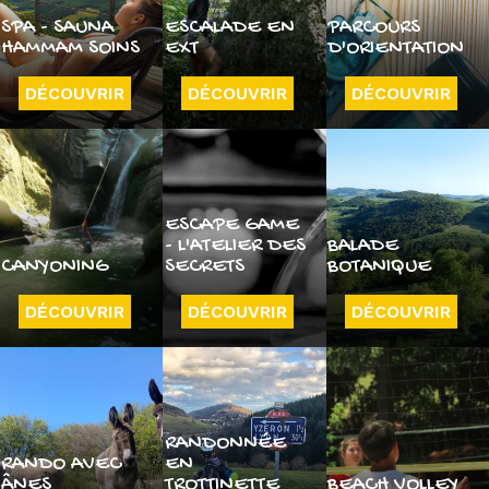
SPA - SAUNA
ESCALADE EN
PARCOURS
HAMMAM SOINS
EXT
D'ORIENTATION
DÉCOUVRIR
DÉCOUVRIR
DÉCOUVRIR
ESCAPE GAME
- L'ATELIER DES
BALADE
CANYONING
SECRETS
BOTANIQUE
DÉCOUVRIR
DÉCOUVRIR
DÉCOUVRIR
RANDONNÉE
RANDO AVEC
EN
ÂNES
TROTTINETTE
BEACH VOLLEY