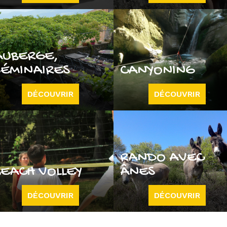
AUBERGE,
SÉMINAIRES
CANYONING
DÉCOUVRIR
DÉCOUVRIR
RANDO AVEC
BEACH VOLLEY
ÂNES
DÉCOUVRIR
DÉCOUVRIR