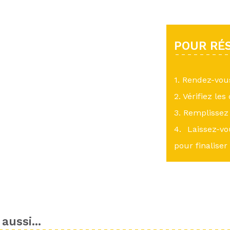
POUR RÉS
1. Rendez-vo
2. Vérifiez les
3. Remplissez 
4. Laissez-v
pour finaliser
aussi...