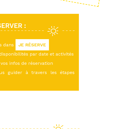
ERVER :
us dans
JE RÉSERVE
 disponibilités par date et activités
vos infos de réservation
ous guider à travers les étapes