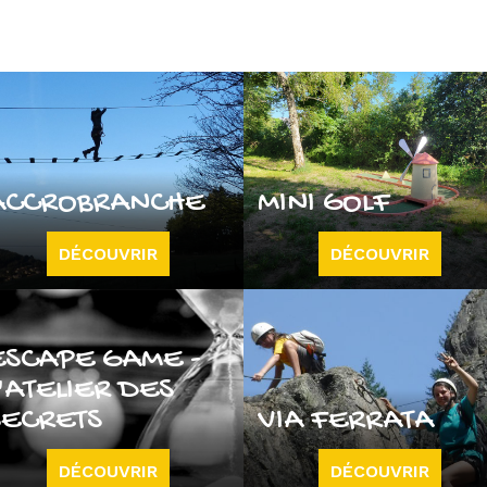
ACCROBRANCHE
MINI GOLF
DÉCOUVRIR
DÉCOUVRIR
ESCAPE GAME -
'ATELIER DES
SECRETS
VIA FERRATA
DÉCOUVRIR
DÉCOUVRIR