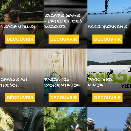
ESCAPE GAME
- L'ATELIER DES
BEACH VOLLEY
SECRETS
ACCROBRANCHE
DÉCOUVRIR
DÉCOUVRIR
DÉCOUVRIR
CHASSE AU
PARCOURS
PARCOURS
TRESOR
D'ORIENTATION
NINJA
DÉCOUVRIR
DÉCOUVRIR
DÉCOUVRIR