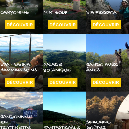
CANYONING
MINI GOLF
VIA FERRATA
DÉCOUVRIR
DÉCOUVRIR
DÉCOUVRIR
SPA - SAUNA
BALADE
RANDO AVEC
HAMMAM SOINS
BOTANIQUE
ÂNES
DÉCOUVRIR
DÉCOUVRIR
DÉCOUVRIR
RANDONNÉE
EN
SNACKING
TROTTINETTE
FANTASTICABLE
GOÛTER