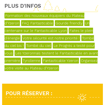
PLUS D'INFOS
Formation des nouveaux équipiers du Plateau
d'Yzeron
FAQ Fantasticable
Gourde friendly
Un
centenaire sur le Fantasticable Lyon
Faites le plein
d'énergie
Votre sécurité est notre priorité !
Tombé
du ciel bis !
Tombé du ciel
Le Progrès a testé pour
vous
Les Yzeronnais testent le Fantasticable en avant
première
Tyrolienne
Fantasticable Yzeron
Organisez
votre visite au Plateau d'Yzeron
POUR RÉSERVER :