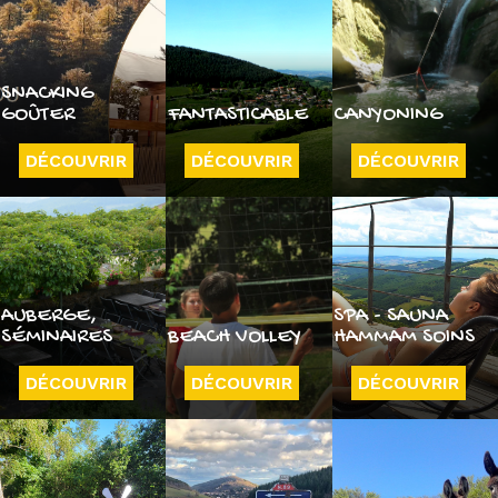
SNACKING
GOÛTER
FANTASTICABLE
CANYONING
DÉCOUVRIR
DÉCOUVRIR
DÉCOUVRIR
AUBERGE,
SPA - SAUNA
SÉMINAIRES
BEACH VOLLEY
HAMMAM SOINS
DÉCOUVRIR
DÉCOUVRIR
DÉCOUVRIR