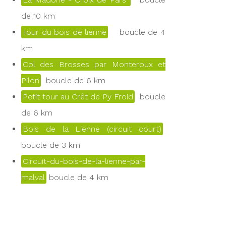
de 10 km
Tour du bois de lienne
boucle de 4
km
Col des Brosses par Monteroux et
Pilon
boucle de 6 km
Petit tour au Crêt de Py Froid
boucle
de 6 km
Bois de la Lienne (circuit court)
boucle de 3 km
Circuit-du-bois-de-la-lienne-par-
malval
boucle de 4 km