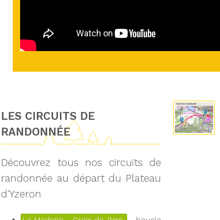
LES CIRCUITS DE
RANDONNÉE
Découvrez tous nos circuits de
randonnée au départ du Plateau
d'Yzeron
La Madone - Croix de Pars
boucle