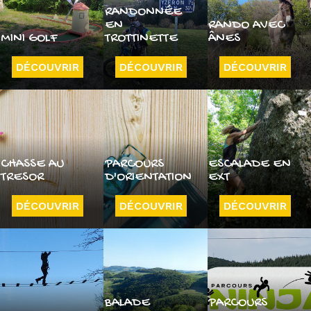
RANDONNÉE
EN
RANDO AVEC
MINI GOLF
TROTTINETTE
ÂNES
DÉCOUVRIR
DÉCOUVRIR
DÉCOUVRIR
CHASSE AU
PARCOURS
ESCALADE EN
TRESOR
D'ORIENTATION
EXT
DÉCOUVRIR
DÉCOUVRIR
DÉCOUVRIR
BALADE
PARCOURS