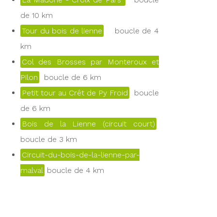
de 10 km
Tour du bois de lienne
boucle de 4
km
Col des Brosses par Monteroux et
Pilon
boucle de 6 km
Petit tour au Crêt de Py Froid
boucle
de 6 km
Bois de la Lienne (circuit court)
boucle de 3 km
Circuit-du-bois-de-la-lienne-par-
malval
boucle de 4 km