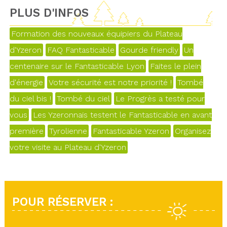
PLUS D'INFOS
Formation des nouveaux équipiers du Plateau
d'Yzeron
FAQ Fantasticable
Gourde friendly
Un
centenaire sur le Fantasticable Lyon
Faites le plein
d'énergie
Votre sécurité est notre priorité !
Tombé
du ciel bis !
Tombé du ciel
Le Progrès a testé pour
vous
Les Yzeronnais testent le Fantasticable en avant
première
Tyrolienne
Fantasticable Yzeron
Organisez
votre visite au Plateau d'Yzeron
POUR RÉSERVER :