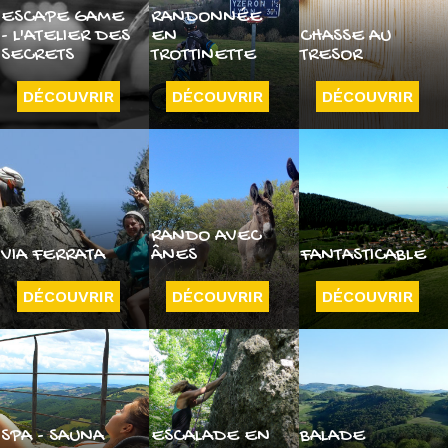
ESCAPE GAME
RANDONNÉE
- L'ATELIER DES
EN
CHASSE AU
SECRETS
TROTTINETTE
TRESOR
DÉCOUVRIR
DÉCOUVRIR
DÉCOUVRIR
RANDO AVEC
VIA FERRATA
ÂNES
FANTASTICABLE
DÉCOUVRIR
DÉCOUVRIR
DÉCOUVRIR
SPA - SAUNA
ESCALADE EN
BALADE