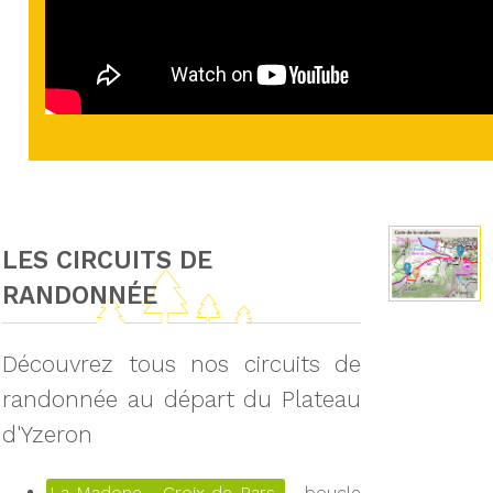
LES CIRCUITS DE
RANDONNÉE
Découvrez tous nos circuits de
randonnée au départ du Plateau
d'Yzeron
La Madone - Croix de Pars
boucle