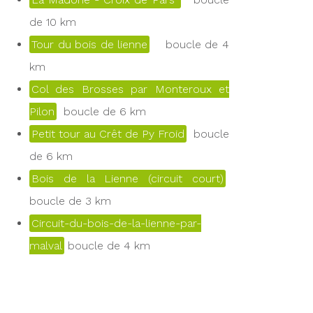
de 10 km
Tour du bois de lienne
boucle de 4
km
Col des Brosses par Monteroux et
Pilon
boucle de 6 km
Petit tour au Crêt de Py Froid
boucle
de 6 km
Bois de la Lienne (circuit court)
boucle de 3 km
Circuit-du-bois-de-la-lienne-par-
malval
boucle de 4 km