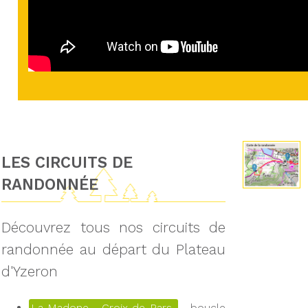
LES CIRCUITS DE
RANDONNÉE
Découvrez tous nos circuits de
randonnée au départ du Plateau
d'Yzeron
La Madone - Croix de Pars
boucle