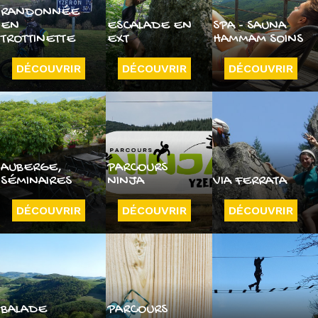
RANDONNÉE
EN
ESCALADE EN
SPA - SAUNA
TROTTINETTE
EXT
HAMMAM SOINS
DÉCOUVRIR
DÉCOUVRIR
DÉCOUVRIR
AUBERGE,
PARCOURS
SÉMINAIRES
NINJA
VIA FERRATA
DÉCOUVRIR
DÉCOUVRIR
DÉCOUVRIR
BALADE
PARCOURS