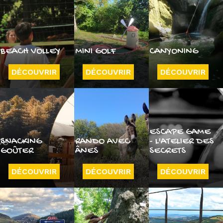
BEACH VOLLEY
MINI GOLF
CANYONING
DÉCOUVRIR
DÉCOUVRIR
DÉCOUVRIR
ESCAPE GAME
SNACKING
RANDO AVEC
- L'ATELIER DES
GOÛTER
ÂNES
SECRETS
DÉCOUVRIR
DÉCOUVRIR
DÉCOUVRIR