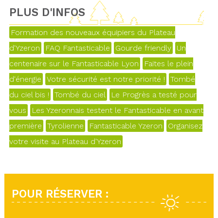
PLUS D'INFOS
Formation des nouveaux équipiers du Plateau
d'Yzeron
FAQ Fantasticable
Gourde friendly
Un
centenaire sur le Fantasticable Lyon
Faites le plein
d'énergie
Votre sécurité est notre priorité !
Tombé
du ciel bis !
Tombé du ciel
Le Progrès a testé pour
vous
Les Yzeronnais testent le Fantasticable en avant
première
Tyrolienne
Fantasticable Yzeron
Organisez
votre visite au Plateau d'Yzeron
POUR RÉSERVER :