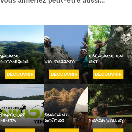
Vous aimeriez peut-être aussi...
BALADE
ESCALADE EN
BOTANIQUE
VIA FERRATA
EXT
DÉCOUVRIR
DÉCOUVRIR
DÉCOUVRIR
PARCOURS
SNACKING
NINJA
GOÛTER
BEACH VOLLEY