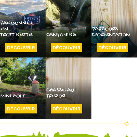
RANDONNÉE
EN
PARCOURS
TROTTINETTE
CANYONING
D'ORIENTATION
DÉCOUVRIR
DÉCOUVRIR
DÉCOUVRIR
CHASSE AU
MINI GOLF
TRESOR
DÉCOUVRIR
DÉCOUVRIR