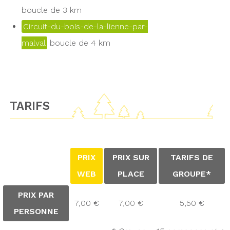
boucle de 3 km
Circuit-du-bois-de-la-lienne-par-
malval
boucle de 4 km
TARIFS
PRIX
PRIX SUR
TARIFS DE
WEB
PLACE
GROUPE*
PRIX PAR
7,00 €
7,00 €
5,50 €
PERSONNE