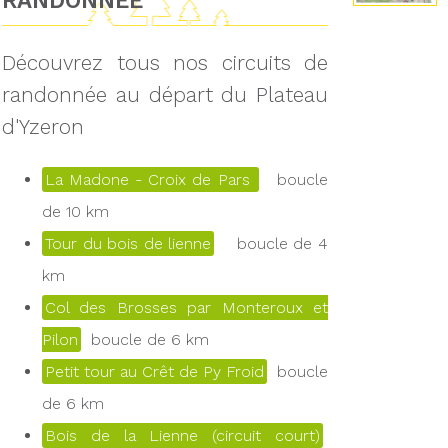
RANDONNÉE
Découvrez tous nos circuits de
randonnée au départ du Plateau
d'Yzeron
La Madone - Croix de Pars
boucle
de 10 km
Tour du bois de lienne
boucle de 4
km
Col des Brosses par Monteroux et
Pilon
boucle de 6 km
Petit tour au Crêt de Py Froid
boucle
de 6 km
Bois de la Lienne (circuit court)