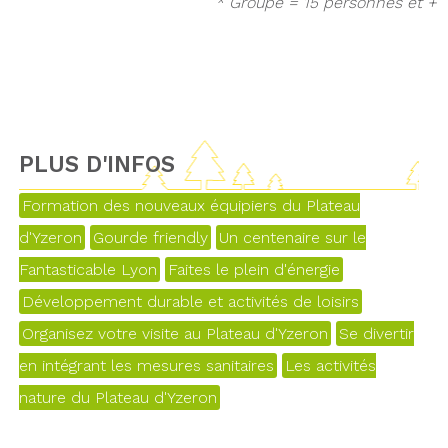
* Groupe = 15 personnes et +
PLUS D'INFOS
Formation des nouveaux équipiers du Plateau
d'Yzeron
Gourde friendly
Un centenaire sur le
Fantasticable Lyon
Faites le plein d'énergie
Développement durable et activités de loisirs
Organisez votre visite au Plateau d'Yzeron
Se divertir
en intégrant les mesures sanitaires
Les activités
nature du Plateau d'Yzeron