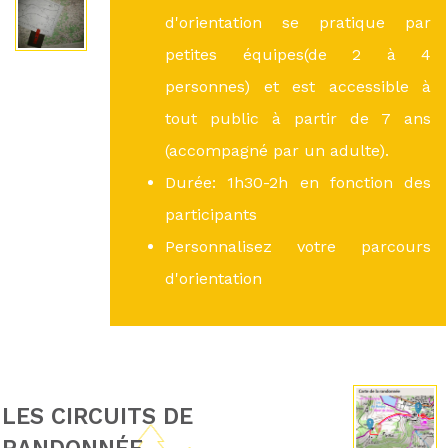
d'orientation se pratique par
petites équipes(de 2 à 4
personnes) et est accessible à
tout public à partir de 7 ans
(accompagné par un adulte).
Durée: 1h30-2h en fonction des
participants
Personnalisez votre parcours
d'orientation
LES CIRCUITS DE