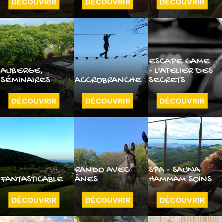
DÉCOUVRIR
DÉCOUVRIR
DÉCOUVRIR
ESCAPE GAME
AUBERGE,
- L'ATELIER DES
SÉMINAIRES
ACCROBRANCHE
SECRETS
DÉCOUVRIR
DÉCOUVRIR
DÉCOUVRIR
RANDO AVEC
SPA - SAUNA
FANTASTICABLE
ÂNES
HAMMAM SOINS
DÉCOUVRIR
DÉCOUVRIR
DÉCOUVRIR