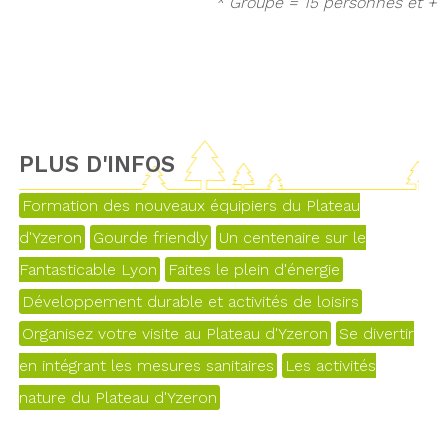
* Groupe = 15 personnes et +
PLUS D'INFOS
Formation des nouveaux équipiers du Plateau
d'Yzeron
Gourde friendly
Un centenaire sur le
Fantasticable Lyon
Faites le plein d'énergie
Développement durable et activités de loisirs
Organisez votre visite au Plateau d'Yzeron
Se divertir
en intégrant les mesures sanitaires
Les activités
nature du Plateau d'Yzeron