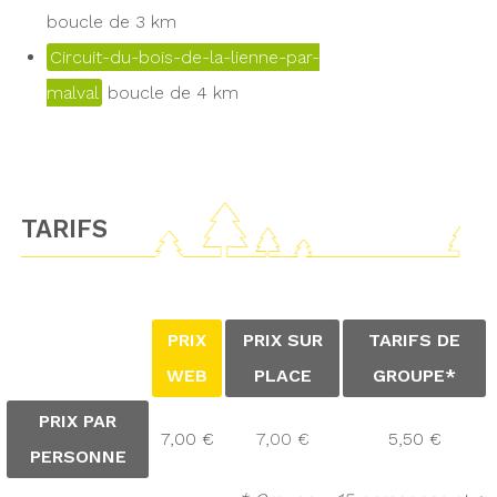
boucle de 3 km
Circuit-du-bois-de-la-lienne-par-
malval
boucle de 4 km
TARIFS
PRIX
PRIX SUR
TARIFS DE
WEB
PLACE
GROUPE*
PRIX PAR
7,00 €
7,00 €
5,50 €
PERSONNE