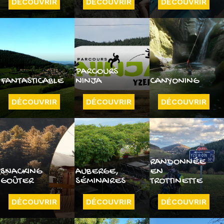
DÉCOUVRIR
DÉCOUVRIR
DÉCOUVRIR
PARCOURS
FANTASTICABLE
NINJA
CANYONING
DÉCOUVRIR
DÉCOUVRIR
DÉCOUVRIR
RANDONNÉE
SNACKING
AUBERGE,
EN
GOÛTER
SÉMINAIRES
TROTTINETTE
DÉCOUVRIR
DÉCOUVRIR
DÉCOUVRIR