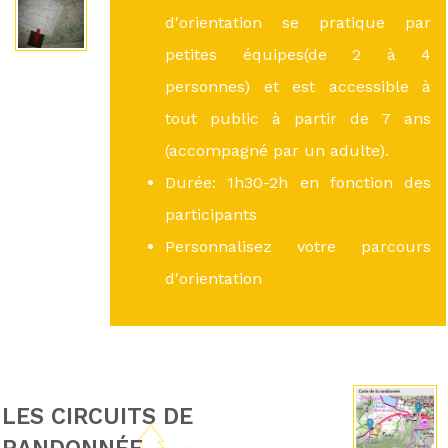
d'orientation se pratique par
petites équipes(de 2 à 4
personnes) et est accessible à
tout public à partir de 7 ans
(accompagné par un adulte).
Durée: 1h30-2h en fonction des
participants
Personnalisez votre parcours
d'orientation
LES CIRCUITS DE