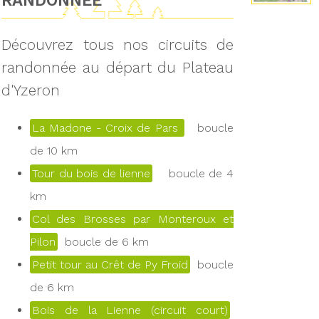
RANDONNÉE
Découvrez tous nos circuits de
randonnée au départ du Plateau
d'Yzeron
La Madone - Croix de Pars
boucle
de 10 km
Tour du bois de lienne
boucle de 4
km
Col des Brosses par Monteroux et
Pilon
boucle de 6 km
Petit tour au Crêt de Py Froid
boucle
de 6 km
Bois de la Lienne (circuit court)