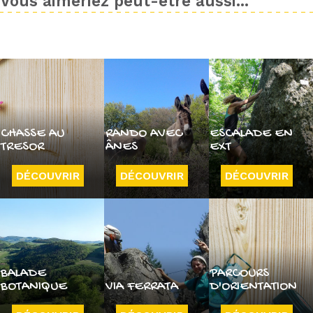
Vous aimeriez peut-être aussi...
CHASSE AU
RANDO AVEC
ESCALADE EN
TRESOR
ÂNES
EXT
DÉCOUVRIR
DÉCOUVRIR
DÉCOUVRIR
BALADE
PARCOURS
BOTANIQUE
VIA FERRATA
D'ORIENTATION