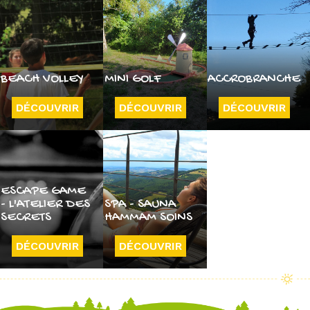
BEACH VOLLEY
MINI GOLF
ACCROBRANCHE
DÉCOUVRIR
DÉCOUVRIR
DÉCOUVRIR
ESCAPE GAME
- L'ATELIER DES
SPA - SAUNA
SECRETS
HAMMAM SOINS
DÉCOUVRIR
DÉCOUVRIR