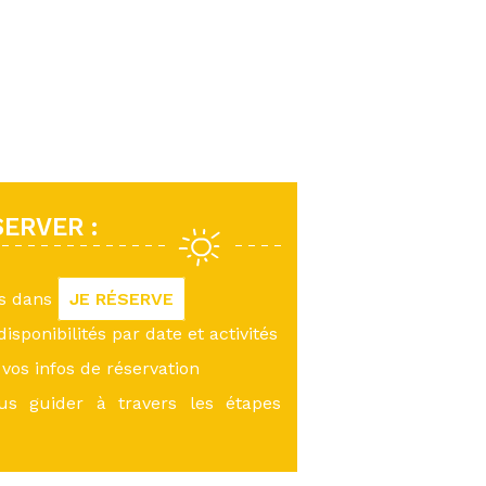
ERVER :
us dans
JE RÉSERVE
 disponibilités par date et activités
vos infos de réservation
ous guider à travers les étapes