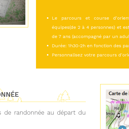
Le parcours et course d'orient
équipes(de 2 à 4 personnes) et est
de 7 ans (accompagné par un adul
Durée: 1h30-2h en fonction des par
Personnalisez votre parcours d'ori
ONNÉE
ts de randonnée au départ du