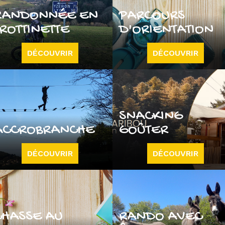
RANDONNÉE EN
PARCOURS
TROTTINETTE
D'ORIENTATION
DÉCOUVRIR
DÉCOUVRIR
SNACKING
ACCROBRANCHE
GOÛTER
DÉCOUVRIR
DÉCOUVRIR
CHASSE AU
RANDO AVEC