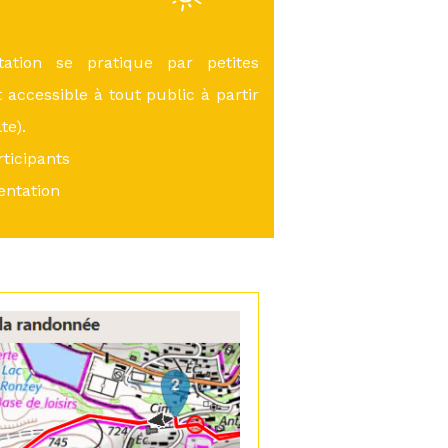
ation se pratique par petites
 accessible à tout public à partir
te).
ticipants
entation