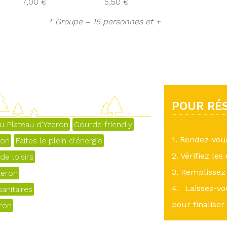
7,00 €
5,50 €
* Groupe = 15 personnes et +
POUR RÉS
u Plateau d'Yzeron
Gourde friendly
1. Rendez-vo
yon
Faites le plein d'énergie
2. Vérifiez les
e loisirs
3. Remplissez 
zeron
4. Laissez-v
anitaires
pour finaliser
eron