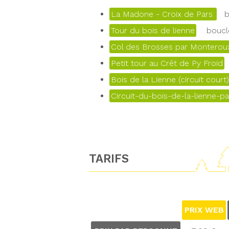
La Madone - Croix de Pars
bo
Tour du bois de lienne
boucle
Col des Brosses par Monteroux
Petit tour au Crêt de Py Froid
Bois de la Lienne (circuit court)
Circuit-du-bois-de-la-lienne-pa
TARIFS
PRIX WEB