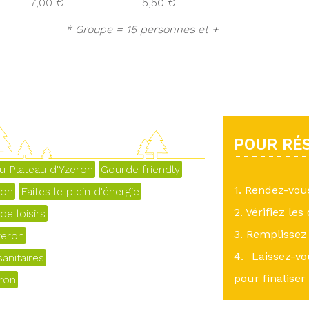
7,00 €
5,50 €
* Groupe = 15 personnes et +
POUR RÉS
u Plateau d'Yzeron
Gourde friendly
1. Rendez-vo
yon
Faites le plein d'énergie
2. Vérifiez les
e loisirs
3. Remplissez 
zeron
4. Laissez-v
anitaires
pour finaliser
eron