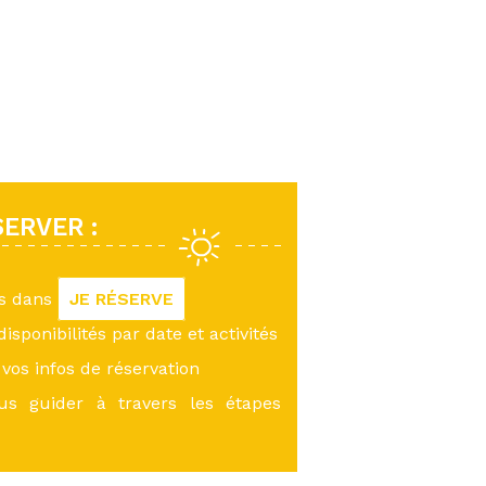
ERVER :
us dans
JE RÉSERVE
 disponibilités par date et activités
vos infos de réservation
ous guider à travers les étapes