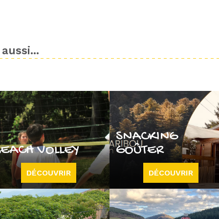
aussi...
SNACKING
BEACH VOLLEY
GOÛTER
DÉCOUVRIR
DÉCOUVRIR