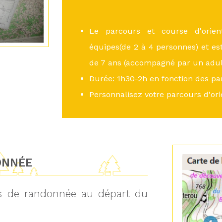
Le parcours et course d'orient
équipes(de 2 à 4 personnes) et est
de 7 ans (accompagné par un adul
Durée: 1h30-2h en fonction des par
Personnalisez votre parcours d'ori
ONNÉE
ts de randonnée au départ du