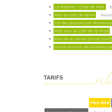
La Madone - Croix de Pars
bo
Tour du bois de lienne
boucle
Col des Brosses par Monteroux
Petit tour au Crêt de Py Froid
Bois de la Lienne (circuit court)
Circuit-du-bois-de-la-lienne-pa
TARIFS
PRIX WEB