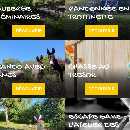
AUBERGE,
RANDONNÉE EN
SÉMINAIRES
TROTTINETTE
DÉCOUVRIR
DÉCOUVRIR
RANDO AVEC
CHASSE AU
ÂNES
TRESOR
DÉCOUVRIR
DÉCOUVRIR
ESCAPE GAME -
L'ATELIER DES