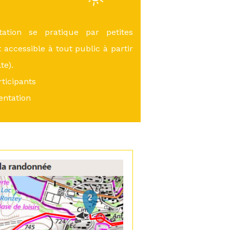
ation se pratique par petites
 accessible à tout public à partir
te).
ticipants
entation