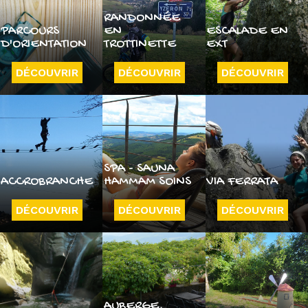
RANDONNÉE
PARCOURS
EN
ESCALADE EN
D'ORIENTATION
TROTTINETTE
EXT
DÉCOUVRIR
DÉCOUVRIR
DÉCOUVRIR
SPA - SAUNA
ACCROBRANCHE
HAMMAM SOINS
VIA FERRATA
DÉCOUVRIR
DÉCOUVRIR
DÉCOUVRIR
AUBERGE,