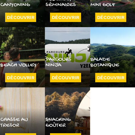
CANYONING
SÉMINAIRES
MINI GOLF
DÉCOUVRIR
DÉCOUVRIR
DÉCOUVRIR
PARCOURS
BALADE
BEACH VOLLEY
NINJA
BOTANIQUE
DÉCOUVRIR
DÉCOUVRIR
DÉCOUVRIR
CHASSE AU
SNACKING
TRESOR
GOÛTER