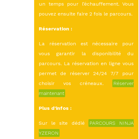
un temps pour l’échauffement. Vous
pouvez ensuite faire 2 fois le parcours.
Réservation :
La réservation est nécessaire pour
vous garantir la disponibilité du
parcours. La réservation en ligne vous
permet de réserver 24/24 7/7 pour
choisir vos créneaux.
Réserver
maintenant
Plus d'infos :
Sur le site dédié
PARCOURS NINJA
YZERON