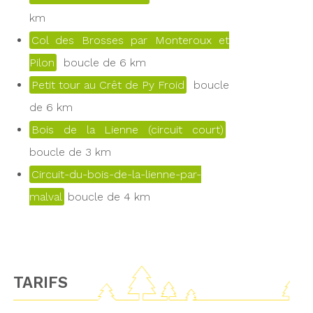
km
Col des Brosses par Monteroux et
Pilon
boucle de 6 km
Petit tour au Crêt de Py Froid
boucle
de 6 km
Bois de la Lienne (circuit court)
boucle de 3 km
Circuit-du-bois-de-la-lienne-par-
malval
boucle de 4 km
TARIFS