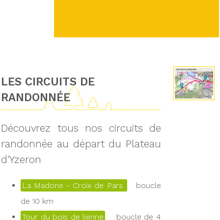
LES CIRCUITS DE
RANDONNÉE
Découvrez tous nos circuits de
randonnée au départ du Plateau
d'Yzeron
La Madone - Croix de Pars
boucle
de 10 km
Tour du bois de lienne
boucle de 4