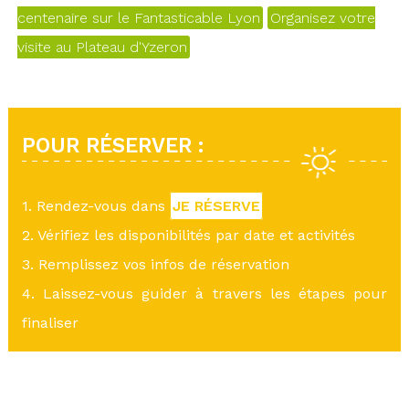
centenaire sur le Fantasticable Lyon
Organisez votre
visite au Plateau d'Yzeron
POUR RÉSERVER :
1. Rendez-vous dans
JE RÉSERVE
2. Vérifiez les disponibilités par date et activités
3. Remplissez vos infos de réservation
4. Laissez-vous guider à travers les étapes pour
finaliser