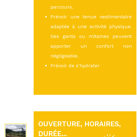
parcours.
Prévoir une tenue vestimentaire
adaptée à une activité physique.
Des gants ou mitaines peuvent
apporter un confort non
négligeable.
Prévoir de s'hydrater
OUVERTURE, HORAIRES,
DURÉE...