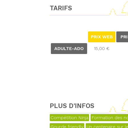
TARIFS
PRIX WEB
PR
ADULTE-ADO
15,00 €
PLUS D'INFOS
Compétition Ninja
Formation des no
Gourde friendly
Un centenaire sur l