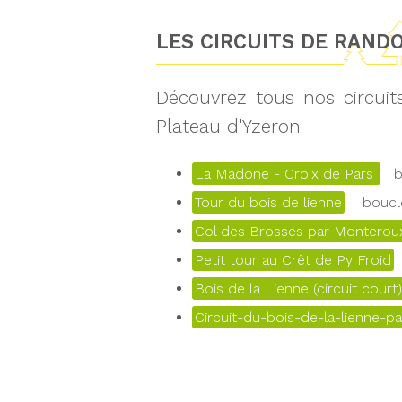
LES CIRCUITS DE RAND
Découvrez tous nos circui
Plateau d'Yzeron
La Madone - Croix de Pars
bo
Tour du bois de lienne
boucle
Col des Brosses par Monteroux
Petit tour au Crêt de Py Froid
Bois de la Lienne (circuit court)
Circuit-du-bois-de-la-lienne-pa