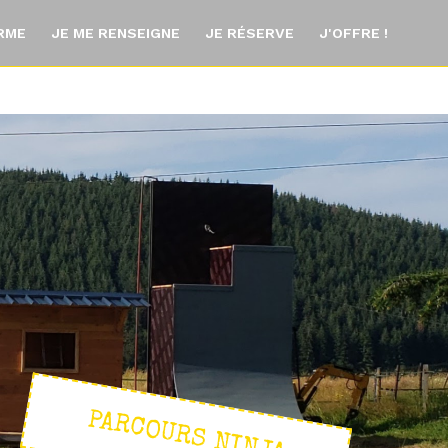
ORME
JE ME RENSEIGNE
JE RÉSERVE
J'OFFRE !
PARCOURS NINJA