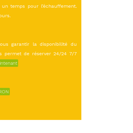
, un temps pour l’échauffement.
ours.
ous garantir la disponibilité du
us permet de réserver 24/24 7/7
intenant
ERON