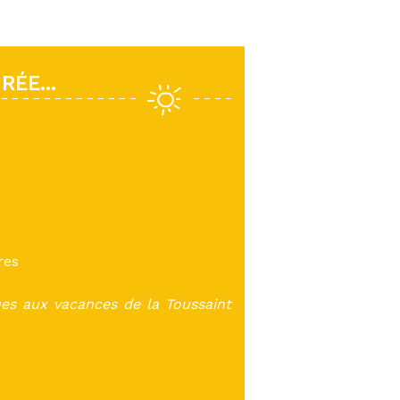
ÉE...
res
ues aux vacances de la Toussaint