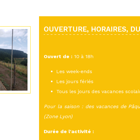
OUVERTURE, HORAIRES, DUR
Ouvert de :
10 à 18h
Les week-ends
Les jours fériés
Tous les jours des vacances scolai
Pour la saison : des vacances de Pâq
(Zone Lyon)
Durée de l'activité :