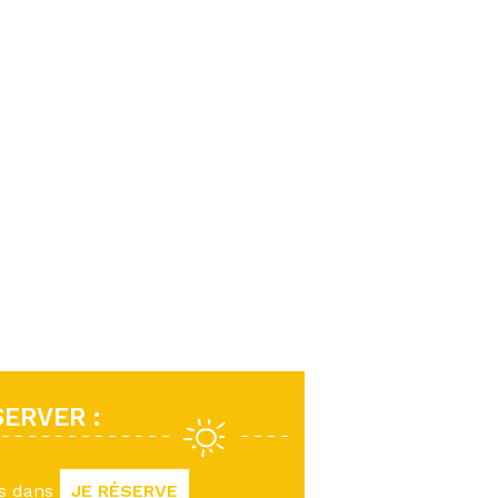
ERVER :
us dans
JE RÉSERVE