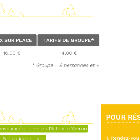
IX SUR PLACE
TARIFS DE GROUPE*
16,00 €
14,00 €
* Groupe = 9 personnes et +
POUR RÉS
uveaux équipiers du Plateau d'Yzeron
1. Rendez-vo
e Fantasticable Lyon