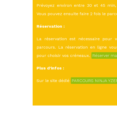
Prévoyez environ entre 30 et 45 min
Vous pouvez ensuite faire 2 fois le parc
Réservation :
La réservation est nécessaire pour v
parcours. La réservation en ligne vo
pour choisir vos créneaux.
Réserver ma
Plus d'infos :
Sur le site dédié
PARCOURS NINJA YZ