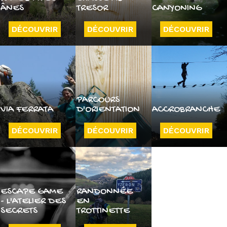
ÂNES
TRESOR
CANYONING
DÉCOUVRIR
DÉCOUVRIR
DÉCOUVRIR
PARCOURS
VIA FERRATA
D'ORIENTATION
ACCROBRANCHE
DÉCOUVRIR
DÉCOUVRIR
DÉCOUVRIR
ESCAPE GAME
RANDONNÉE
- L'ATELIER DES
EN
SECRETS
TROTTINETTE