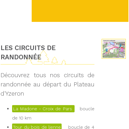
LES CIRCUITS DE
RANDONNÉE
Découvrez tous nos circuits de
randonnée au départ du Plateau
d'Yzeron
La Madone - Croix de Pars
boucle
de 10 km
Tour du bois de lienne
boucle de 4