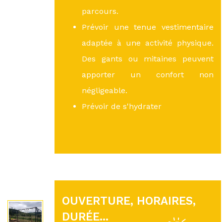
parcours.
Prévoir une tenue vestimentaire
adaptée à une activité physique.
Des gants ou mitaines peuvent
apporter un confort non
négligeable.
Prévoir de s'hydrater
OUVERTURE, HORAIRES,
DURÉE...