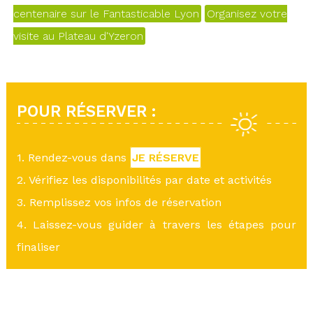
centenaire sur le Fantasticable Lyon
Organisez votre
visite au Plateau d'Yzeron
POUR RÉSERVER :
1. Rendez-vous dans
JE RÉSERVE
2. Vérifiez les disponibilités par date et activités
3. Remplissez vos infos de réservation
4. Laissez-vous guider à travers les étapes pour
finaliser