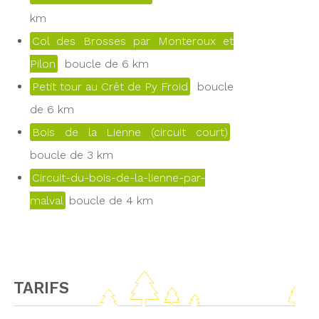
km
Col des Brosses par Monteroux et
Pilon
boucle de 6 km
Petit tour au Crêt de Py Froid
boucle
de 6 km
Bois de la Lienne (circuit court)
boucle de 3 km
Circuit-du-bois-de-la-lienne-par-
malval
boucle de 4 km
TARIFS