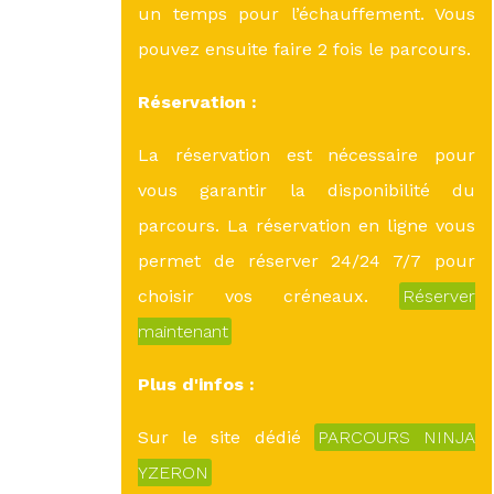
un temps pour l’échauffement. Vous
pouvez ensuite faire 2 fois le parcours.
Réservation :
La réservation est nécessaire pour
vous garantir la disponibilité du
parcours. La réservation en ligne vous
permet de réserver 24/24 7/7 pour
choisir vos créneaux.
Réserver
maintenant
Plus d'infos :
Sur le site dédié
PARCOURS NINJA
YZERON