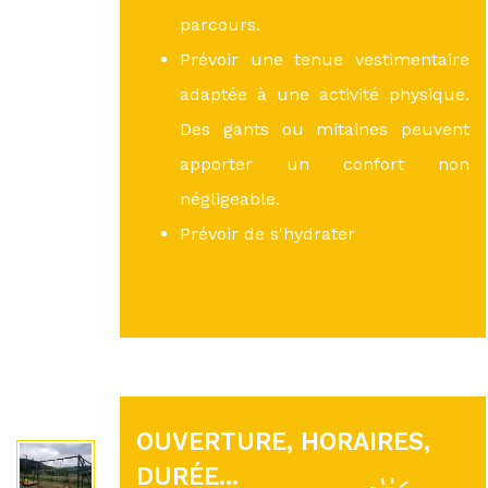
parcours.
Prévoir une tenue vestimentaire
adaptée à une activité physique.
Des gants ou mitaines peuvent
apporter un confort non
négligeable.
Prévoir de s'hydrater
OUVERTURE, HORAIRES,
DURÉE...