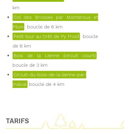
km
Col des Brosses par Monteroux et
Pilon
boucle de 6 km
Petit tour au Crêt de Py Froid
boucle
de 6 km
Bois de la Lienne (circuit court)
boucle de 3 km
Circuit-du-bois-de-la-lienne-par-
malval
boucle de 4 km
TARIFS