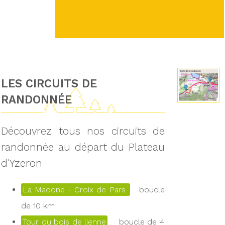
LES CIRCUITS DE
RANDONNÉE
Découvrez tous nos circuits de
randonnée au départ du Plateau
d'Yzeron
La Madone - Croix de Pars
boucle
de 10 km
Tour du bois de lienne
boucle de 4