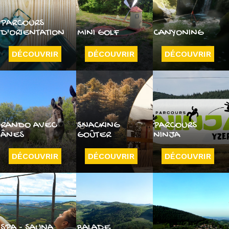
PARCOURS
D'ORIENTATION
MINI GOLF
CANYONING
DÉCOUVRIR
DÉCOUVRIR
DÉCOUVRIR
RANDO AVEC
SNACKING
PARCOURS
ÂNES
GOÛTER
NINJA
DÉCOUVRIR
DÉCOUVRIR
DÉCOUVRIR
SPA - SAUNA
BALADE