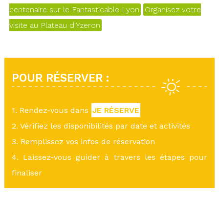
centenaire sur le Fantasticable Lyon
Organisez votre
visite au Plateau d'Yzeron
POUR RÉSERVER :
1. Rendez-vous dans
JE RÉSERVE
2. Vérifiez les disponibilités par date et activités
3. Remplissez vos infos de réservation
4. Laissez-vous guider à travers les étapes pour
finaliser