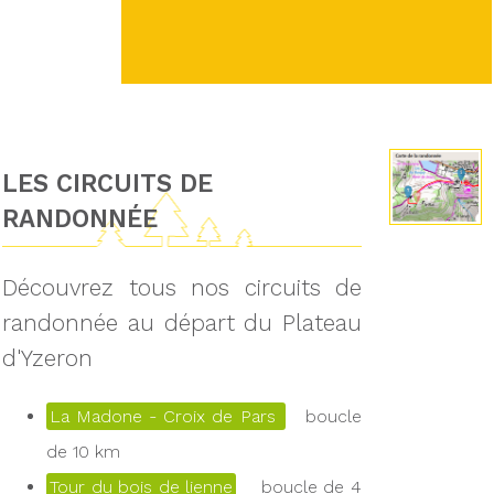
LES CIRCUITS DE
RANDONNÉE
Découvrez tous nos circuits de
randonnée au départ du Plateau
d'Yzeron
La Madone - Croix de Pars
boucle
de 10 km
Tour du bois de lienne
boucle de 4