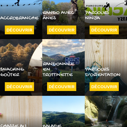
RANDO AVEC
PARCOURS
ACCROBRANCHE
ÂNES
NINJA
DÉCOUVRIR
DÉCOUVRIR
DÉCOUVRIR
RANDONNÉE
SNACKING
EN
PARCOURS
GOÛTER
TROTTINETTE
D'ORIENTATION
DÉCOUVRIR
DÉCOUVRIR
DÉCOUVRIR
CHASSE AU
BALADE