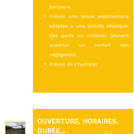
parcours.
Prévoir une tenue vestimentaire
adaptée à une activité physique.
Des gants ou mitaines peuvent
apporter un confort non
négligeable.
Prévoir de s'hydrater
OUVERTURE, HORAIRES,
DURÉE...