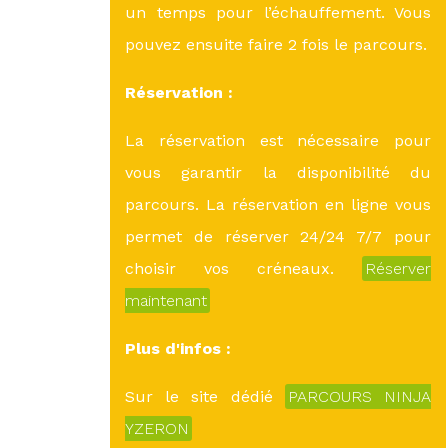
un temps pour l’échauffement. Vous
pouvez ensuite faire 2 fois le parcours.
Réservation :
La réservation est nécessaire pour
vous garantir la disponibilité du
parcours. La réservation en ligne vous
permet de réserver 24/24 7/7 pour
choisir vos créneaux.
Réserver
maintenant
Plus d'infos :
Sur le site dédié
PARCOURS NINJA
YZERON