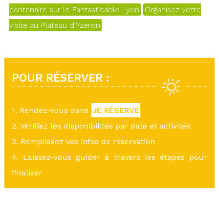
centenaire sur le Fantasticable Lyon
Organisez votre
visite au Plateau d'Yzeron
POUR RÉSERVER :
1. Rendez-vous dans
JE RÉSERVE
2. Vérifiez les disponibilités par date et activités
3. Remplissez vos infos de réservation
4. Laissez-vous guider à travers les étapes pour
finaliser