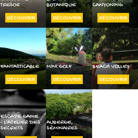
TRESOR
BOTANIQUE
CANYONING
DÉCOUVRIR
DÉCOUVRIR
DÉCOUVRIR
FANTASTICABLE
MINI GOLF
BEACH VOLLEY
DÉCOUVRIR
DÉCOUVRIR
DÉCOUVRIR
ESCAPE GAME
- L'ATELIER DES
AUBERGE,
SECRETS
SÉMINAIRES