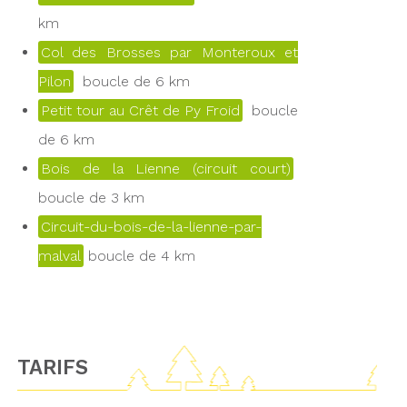
km
Col des Brosses par Monteroux et
Pilon
boucle de 6 km
Petit tour au Crêt de Py Froid
boucle
de 6 km
Bois de la Lienne (circuit court)
boucle de 3 km
Circuit-du-bois-de-la-lienne-par-
malval
boucle de 4 km
TARIFS