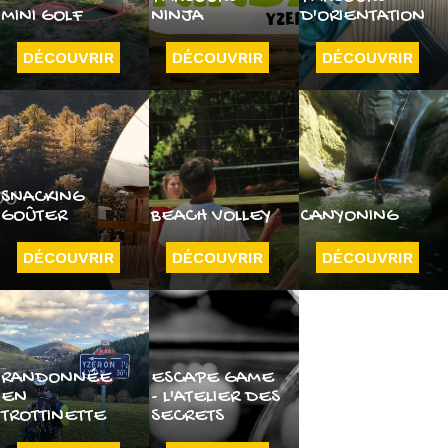
MINI GOLF
NINJA
D'ORIENTATION
DÉCOUVRIR
DÉCOUVRIR
DÉCOUVRIR
SNACKING
GOÛTER
BEACH VOLLEY
CANYONING
DÉCOUVRIR
DÉCOUVRIR
DÉCOUVRIR
RANDONNÉE
ESCAPE GAME
EN
- L'ATELIER DES
TROTTINETTE
SECRETS