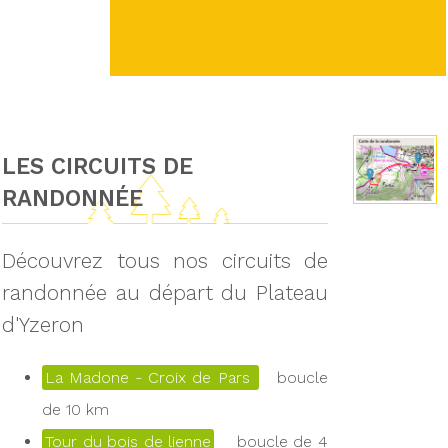
LES CIRCUITS DE
RANDONNÉE
Découvrez tous nos circuits de
randonnée au départ du Plateau
d'Yzeron
La Madone - Croix de Pars
boucle
de 10 km
Tour du bois de lienne
boucle de 4