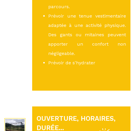
parcours.
Prévoir une tenue vestimentaire
adaptée à une activité physique.
Des gants ou mitaines peuvent
apporter un confort non
négligeable.
Prévoir de s'hydrater
OUVERTURE, HORAIRES,
DURÉE...