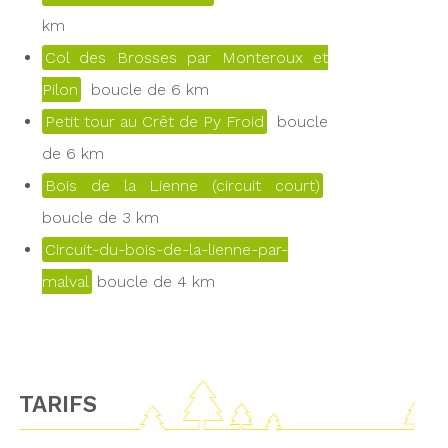
km
Col des Brosses par Monteroux et
Pilon
boucle de 6 km
Petit tour au Crêt de Py Froid
boucle
de 6 km
Bois de la Lienne (circuit court)
boucle de 3 km
Circuit-du-bois-de-la-lienne-par-
malval
boucle de 4 km
TARIFS