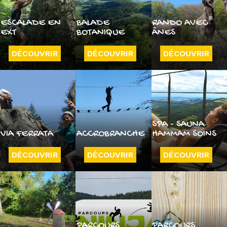
ESCALADE EN
BALADE
RANDO AVEC
EXT
BOTANIQUE
ÂNES
DÉCOUVRIR
DÉCOUVRIR
DÉCOUVRIR
SPA - SAUNA
VIA FERRATA
ACCROBRANCHE
HAMMAM SOINS
DÉCOUVRIR
DÉCOUVRIR
DÉCOUVRIR
PARCOURS
PARCOURS