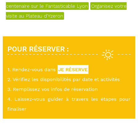
centenaire sur le Fantasticable Lyon
Organisez votre
visite au Plateau d'Yzeron
POUR RÉSERVER :
1. Rendez-vous dans
JE RÉSERVE
2. Vérifiez les disponibilités par date et activités
3. Remplissez vos infos de réservation
4. Laissez-vous guider à travers les étapes pour
finaliser