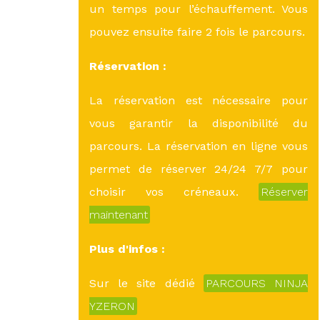
un temps pour l’échauffement. Vous
pouvez ensuite faire 2 fois le parcours.
Réservation :
La réservation est nécessaire pour
vous garantir la disponibilité du
parcours. La réservation en ligne vous
permet de réserver 24/24 7/7 pour
choisir vos créneaux.
Réserver
maintenant
Plus d'infos :
Sur le site dédié
PARCOURS NINJA
YZERON