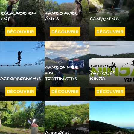
ESCALADE EN
RANDO AVEC
EXT
ÂNES
CANYONING
DÉCOUVRIR
DÉCOUVRIR
DÉCOUVRIR
RANDONNÉE
EN
PARCOURS
ACCROBRANCHE
TROTTINETTE
NINJA
DÉCOUVRIR
DÉCOUVRIR
DÉCOUVRIR
AUBERGE,