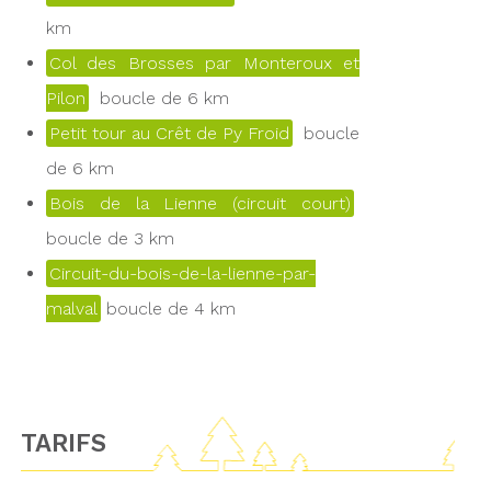
km
Col des Brosses par Monteroux et
Pilon
boucle de 6 km
Petit tour au Crêt de Py Froid
boucle
de 6 km
Bois de la Lienne (circuit court)
boucle de 3 km
Circuit-du-bois-de-la-lienne-par-
malval
boucle de 4 km
TARIFS