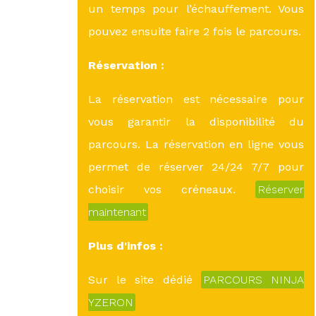
un temps pour l’échauffement. Vous
pouvez ensuite faire 2 fois le parcours.
Réservation :
La réservation est nécessaire pour
vous garantir la disponibilité du
parcours. La réservation en ligne vous
permet de réserver 24/24 7/7 pour
choisir vos créneaux.
Réserver
maintenant
Plus d'infos :
Sur le site dédié
PARCOURS NINJA
YZERON