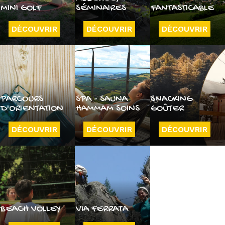
MINI GOLF
SÉMINAIRES
FANTASTICABLE
DÉCOUVRIR
DÉCOUVRIR
DÉCOUVRIR
PARCOURS
SPA - SAUNA
SNACKING
D'ORIENTATION
HAMMAM SOINS
GOÛTER
DÉCOUVRIR
DÉCOUVRIR
DÉCOUVRIR
BEACH VOLLEY
VIA FERRATA