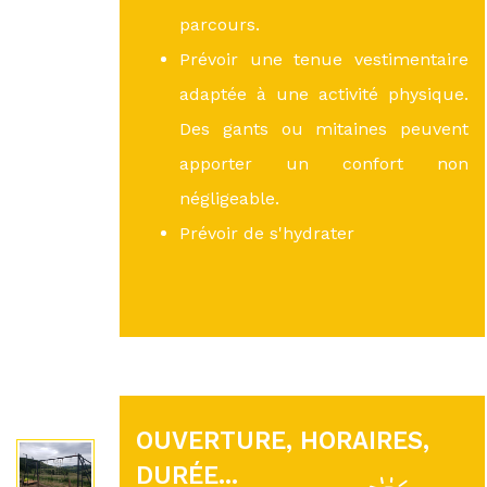
parcours.
Prévoir une tenue vestimentaire
adaptée à une activité physique.
Des gants ou mitaines peuvent
apporter un confort non
négligeable.
Prévoir de s'hydrater
OUVERTURE, HORAIRES,
DURÉE...