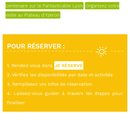
centenaire sur le Fantasticable Lyon
Organisez votre
visite au Plateau d'Yzeron
POUR RÉSERVER :
1. Rendez-vous dans
JE RÉSERVE
2. Vérifiez les disponibilités par date et activités
3. Remplissez vos infos de réservation
4. Laissez-vous guider à travers les étapes pour
finaliser