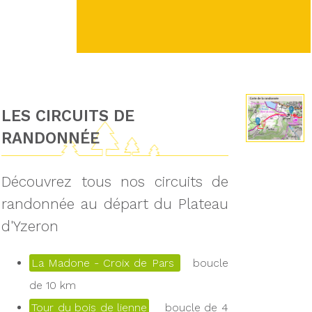
LES CIRCUITS DE
RANDONNÉE
Découvrez tous nos circuits de
randonnée au départ du Plateau
d'Yzeron
La Madone - Croix de Pars
boucle
de 10 km
Tour du bois de lienne
boucle de 4