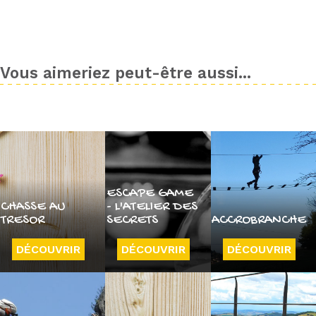
Vous aimeriez peut-être aussi...
ESCAPE GAME
CHASSE AU
- L'ATELIER DES
TRESOR
SECRETS
ACCROBRANCHE
DÉCOUVRIR
DÉCOUVRIR
DÉCOUVRIR