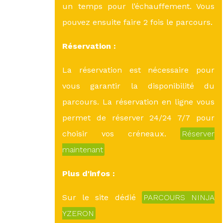
un temps pour l’échauffement. Vous
pouvez ensuite faire 2 fois le parcours.
Réservation :
La réservation est nécessaire pour
vous garantir la disponibilité du
parcours. La réservation en ligne vous
permet de réserver 24/24 7/7 pour
choisir vos créneaux.
Réserver
maintenant
Plus d'infos :
Sur le site dédié
PARCOURS NINJA
YZERON