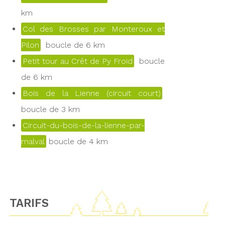
km
Col des Brosses par Monteroux et
Pilon
boucle de 6 km
Petit tour au Crêt de Py Froid
boucle
de 6 km
Bois de la Lienne (circuit court)
boucle de 3 km
Circuit-du-bois-de-la-lienne-par-
malval
boucle de 4 km
TARIFS