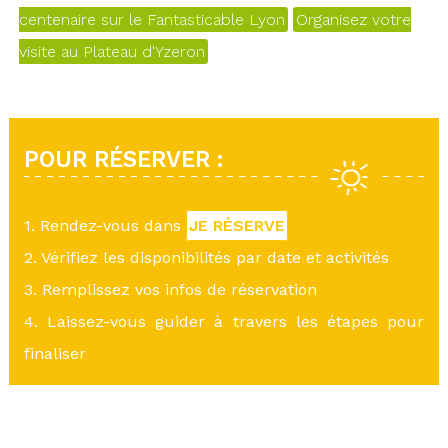
centenaire sur le Fantasticable Lyon
Organisez votre
visite au Plateau d'Yzeron
POUR RÉSERVER :
1. Rendez-vous dans
JE RÉSERVE
2. Vérifiez les disponibilités par date et activités
3. Remplissez vos infos de réservation
4. Laissez-vous guider à travers les étapes pour
finaliser