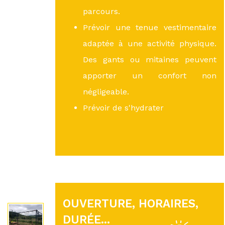
parcours.
Prévoir une tenue vestimentaire
adaptée à une activité physique.
Des gants ou mitaines peuvent
apporter un confort non
négligeable.
Prévoir de s'hydrater
OUVERTURE, HORAIRES,
DURÉE...