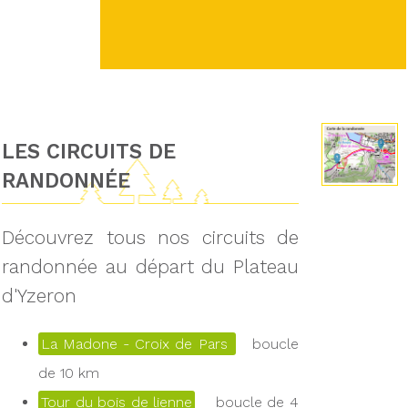
LES CIRCUITS DE
RANDONNÉE
Découvrez tous nos circuits de
randonnée au départ du Plateau
d'Yzeron
La Madone - Croix de Pars
boucle
de 10 km
Tour du bois de lienne
boucle de 4