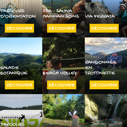
PARCOURS
SPA - SAUNA
D'ORIENTATION
HAMMAM SOINS
VIA FERRATA
DÉCOUVRIR
DÉCOUVRIR
DÉCOUVRIR
RANDONNÉE
BALADE
EN
BOTANIQUE
BEACH VOLLEY
TROTTINETTE
DÉCOUVRIR
DÉCOUVRIR
DÉCOUVRIR
PARCOURS