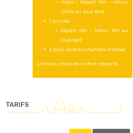
matin : Départ 10H - retour
12H15 au plus tard
1 journée
Départ 10H - retour 18H au
plus tard
2 jours (nuit en chambre d'hôtes)
L'horaire choisi devra être respecté.
TARIFS