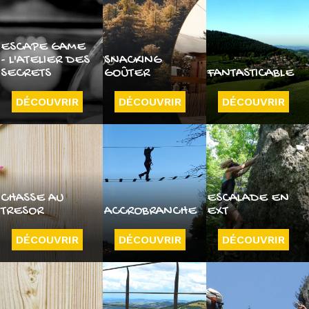
ESCAPE GAME
- L'ATELIER DES
SNACKING
SECRETS
GOÛTER
FANTASTICABLE
DÉCOUVRIR
DÉCOUVRIR
DÉCOUVRIR
CHASSE AU
ESCALADE EN
TRESOR
ACCROBRANCHE
EXT
DÉCOUVRIR
DÉCOUVRIR
DÉCOUVRIR