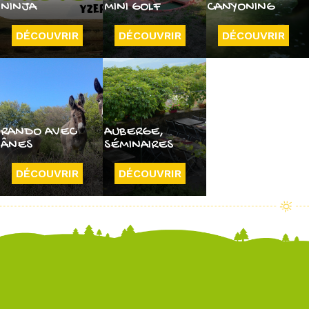
NINJA
MINI GOLF
CANYONING
DÉCOUVRIR
DÉCOUVRIR
DÉCOUVRIR
RANDO AVEC
AUBERGE,
ÂNES
SÉMINAIRES
DÉCOUVRIR
DÉCOUVRIR