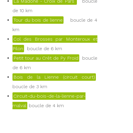
La Madone - Croix de Pars
boucle
de 10 km
Tour du bois de lienne
boucle de 4
km
Col des Brosses par Monteroux et
Pilon
boucle de 6 km
Petit tour au Crêt de Py Froid
boucle
de 6 km
Bois de la Lienne (circuit court)
boucle de 3 km
Circuit-du-bois-de-la-lienne-par-
malval
boucle de 4 km