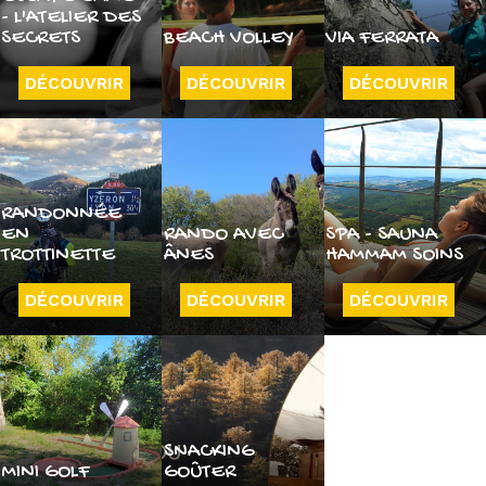
- L'ATELIER DES
SECRETS
BEACH VOLLEY
VIA FERRATA
DÉCOUVRIR
DÉCOUVRIR
DÉCOUVRIR
RANDONNÉE
EN
RANDO AVEC
SPA - SAUNA
TROTTINETTE
ÂNES
HAMMAM SOINS
DÉCOUVRIR
DÉCOUVRIR
DÉCOUVRIR
SNACKING
MINI GOLF
GOÛTER