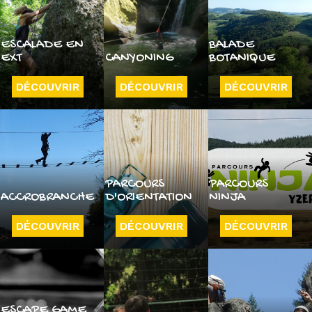
ESCALADE EN
BALADE
EXT
CANYONING
BOTANIQUE
DÉCOUVRIR
DÉCOUVRIR
DÉCOUVRIR
PARCOURS
PARCOURS
ACCROBRANCHE
D'ORIENTATION
NINJA
DÉCOUVRIR
DÉCOUVRIR
DÉCOUVRIR
ESCAPE GAME