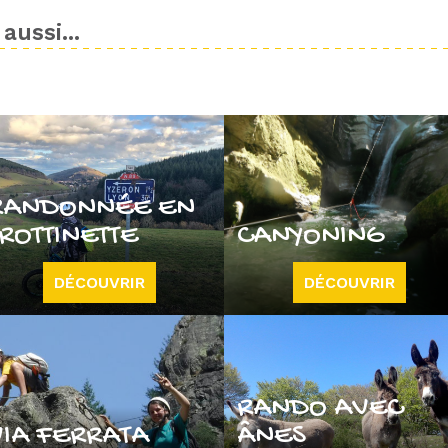
aussi...
RANDONNÉE EN
TROTTINETTE
CANYONING
DÉCOUVRIR
DÉCOUVRIR
RANDO AVEC
VIA FERRATA
ÂNES