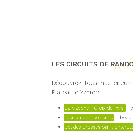
LES CIRCUITS DE RAND
Découvrez tous nos circui
Plateau d'Yzeron
La Madone - Croix de Pars
bo
Tour du bois de lienne
boucle
Col des Brosses par Monteroux