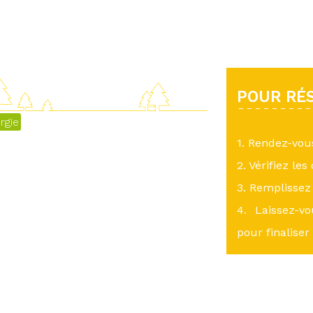
POUR RÉS
rgie
1. Rendez-vo
2. Vérifiez les
3. Remplissez 
4. Laissez-v
pour finaliser