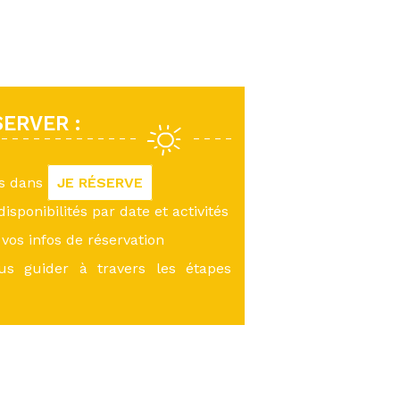
ERVER :
us dans
JE RÉSERVE
 disponibilités par date et activités
vos infos de réservation
ous guider à travers les étapes