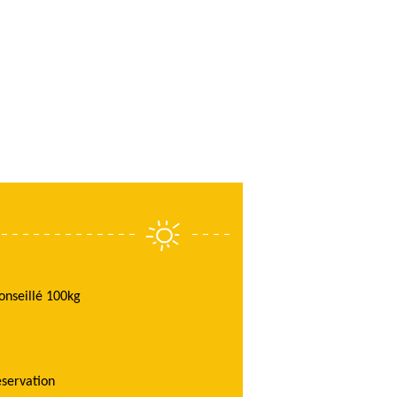
onseillé 100kg
éservation