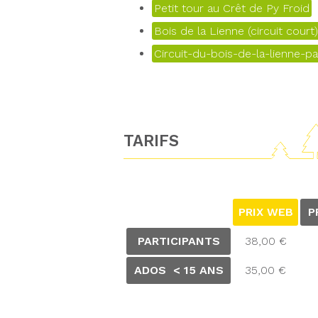
Petit tour au Crêt de Py Froid
Bois de la Lienne (circuit court)
Circuit-du-bois-de-la-lienne-pa
TARIFS
PRIX WEB
P
PARTICIPANTS
38,00 €
ADOS < 15 ANS
35,00 €