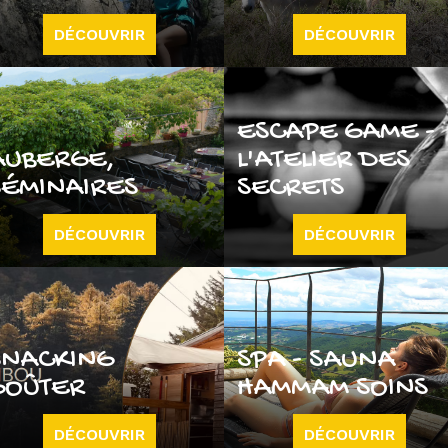
DÉCOUVRIR
DÉCOUVRIR
ESCAPE GAME -
AUBERGE,
L'ATELIER DES
SÉMINAIRES
SECRETS
DÉCOUVRIR
DÉCOUVRIR
SNACKING
SPA - SAUNA
GOÛTER
HAMMAM SOINS
DÉCOUVRIR
DÉCOUVRIR