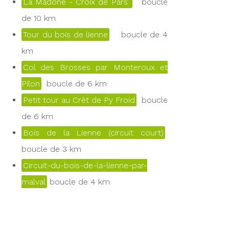
La Madone - Croix de Pars
boucle
de 10 km
Tour du bois de lienne
boucle de 4
km
Col des Brosses par Monteroux et
Pilon
boucle de 6 km
Petit tour au Crêt de Py Froid
boucle
de 6 km
Bois de la Lienne (circuit court)
boucle de 3 km
Circuit-du-bois-de-la-lienne-par-
malval
boucle de 4 km