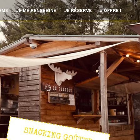
ORME
JE ME RENSEIGNE
JE RÉSERVE
J'OFFRE !
SNACKING GOÛTER