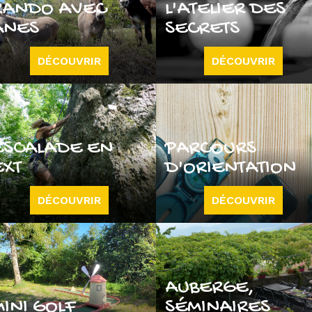
RANDO AVEC
L'ATELIER DES
ÂNES
SECRETS
DÉCOUVRIR
DÉCOUVRIR
ESCALADE EN
PARCOURS
EXT
D'ORIENTATION
DÉCOUVRIR
DÉCOUVRIR
AUBERGE,
MINI GOLF
SÉMINAIRES