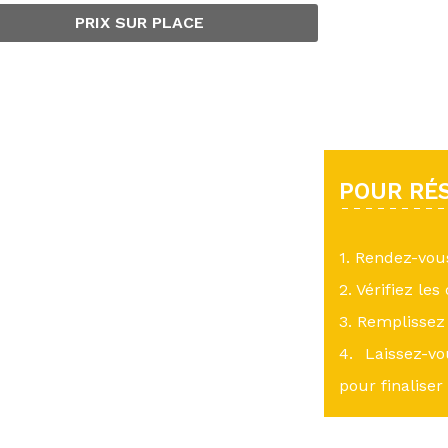
PRIX SUR PLACE
POUR RÉS
1. Rendez-vo
2. Vérifiez les
3. Remplissez 
4. Laissez-v
pour finaliser