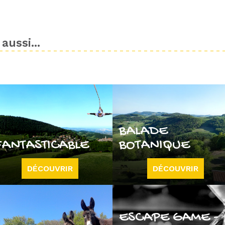
aussi...
BALADE
FANTASTICABLE
BOTANIQUE
DÉCOUVRIR
DÉCOUVRIR
ESCAPE GAME -