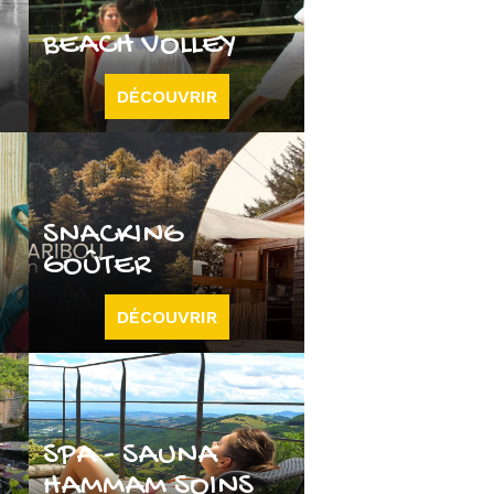
BEACH VOLLEY
DÉCOUVRIR
SNACKING
GOÛTER
DÉCOUVRIR
SPA - SAUNA
HAMMAM SOINS