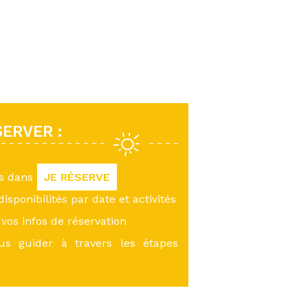
ERVER :
us dans
JE RÉSERVE
 disponibilités par date et activités
vos infos de réservation
ous guider à travers les étapes