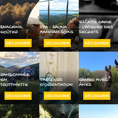
ESCAPE GAME
SNACKING
SPA - SAUNA
- L'ATELIER DES
GOÛTER
HAMMAM SOINS
SECRETS
DÉCOUVRIR
DÉCOUVRIR
DÉCOUVRIR
RANDONNÉE
EN
PARCOURS
RANDO AVEC
TROTTINETTE
D'ORIENTATION
ÂNES
DÉCOUVRIR
DÉCOUVRIR
DÉCOUVRIR