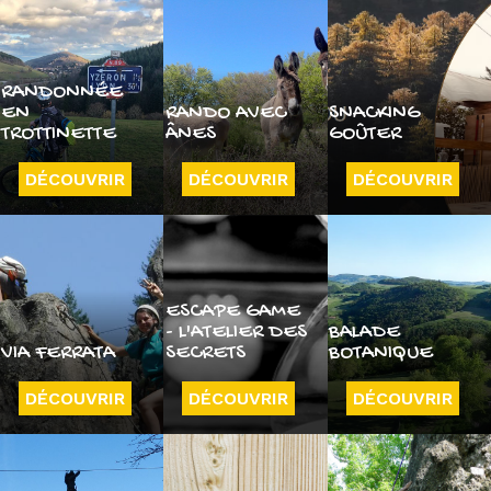
RANDONNÉE
EN
RANDO AVEC
SNACKING
TROTTINETTE
ÂNES
GOÛTER
DÉCOUVRIR
DÉCOUVRIR
DÉCOUVRIR
ESCAPE GAME
- L'ATELIER DES
BALADE
VIA FERRATA
SECRETS
BOTANIQUE
DÉCOUVRIR
DÉCOUVRIR
DÉCOUVRIR