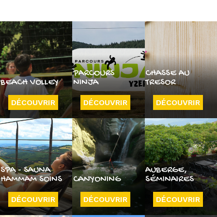
PARCOURS
CHASSE AU
BEACH VOLLEY
NINJA
TRESOR
DÉCOUVRIR
DÉCOUVRIR
DÉCOUVRIR
SPA - SAUNA
AUBERGE,
HAMMAM SOINS
CANYONING
SÉMINAIRES
DÉCOUVRIR
DÉCOUVRIR
DÉCOUVRIR