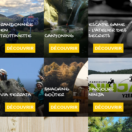
RANDONNÉE
ESCAPE GAME
EN
- L'ATELIER DES
TROTTINETTE
CANYONING
SECRETS
DÉCOUVRIR
DÉCOUVRIR
DÉCOUVRIR
SNACKING
PARCOURS
VIA FERRATA
GOÛTER
NINJA
DÉCOUVRIR
DÉCOUVRIR
DÉCOUVRIR