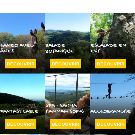
RANDO AVEC
BALADE
ESCALADE EN
ÂNES
BOTANIQUE
EXT
DÉCOUVRIR
DÉCOUVRIR
DÉCOUVRIR
SPA - SAUNA
FANTASTICABLE
HAMMAM SOINS
ACCROBRANCHE
DÉCOUVRIR
DÉCOUVRIR
DÉCOUVRIR