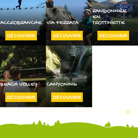
RANDONNÉE
EN
ACCROBRANCHE
VIA FERRATA
TROTTINETTE
DÉCOUVRIR
DÉCOUVRIR
DÉCOUVRIR
BEACH VOLLEY
CANYONING
DÉCOUVRIR
DÉCOUVRIR