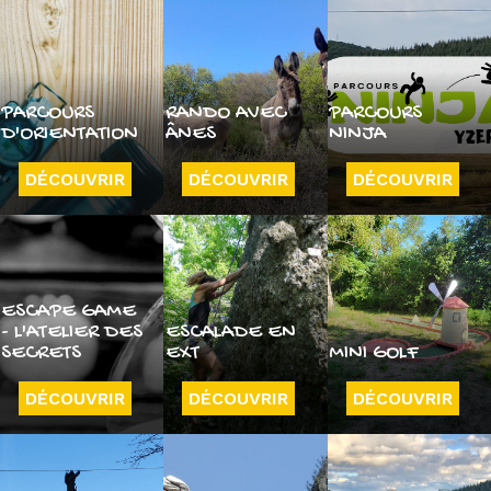
PARCOURS
RANDO AVEC
PARCOURS
D'ORIENTATION
ÂNES
NINJA
DÉCOUVRIR
DÉCOUVRIR
DÉCOUVRIR
ESCAPE GAME
- L'ATELIER DES
ESCALADE EN
SECRETS
EXT
MINI GOLF
DÉCOUVRIR
DÉCOUVRIR
DÉCOUVRIR