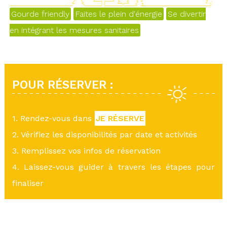
Gourde friendly
Faites le plein d'énergie
Se divertir
en intégrant les mesures sanitaires
POUR RÉSERVER :
1. Rendez-vous dans
JE RÉSERVE
2. Vérifiez les disponibilités par date et activités
3. Remplissez vos infos de réservation
4. Laissez-vous guider à travers les étapes pour
finaliser