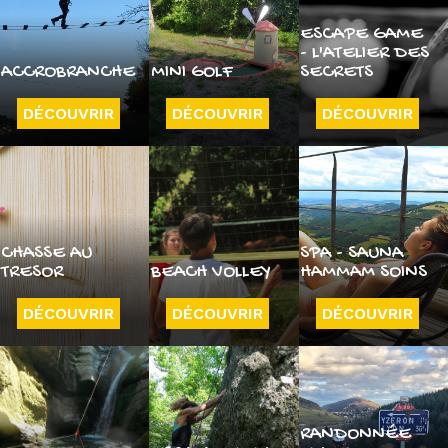
ESCAPE GAME
- L'ATELIER DES
ACCROBRANCHE
MINI GOLF
SECRETS
DÉCOUVRIR
DÉCOUVRIR
DÉCOUVRIR
CHASSE AU
SPA - SAUNA
TRESOR
BEACH VOLLEY
HAMMAM SOINS
DÉCOUVRIR
DÉCOUVRIR
DÉCOUVRIR
RANDONNÉE