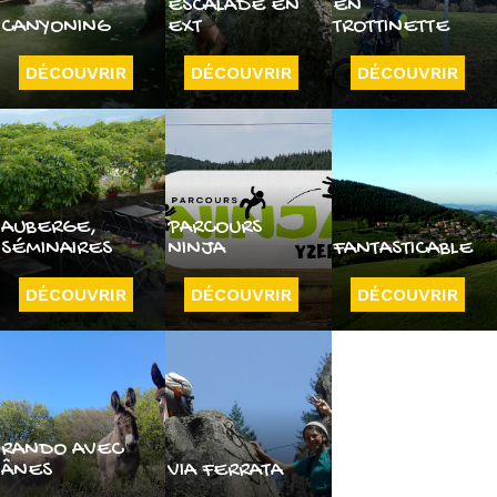
ESCALADE EN
EN
CANYONING
EXT
TROTTINETTE
DÉCOUVRIR
DÉCOUVRIR
DÉCOUVRIR
AUBERGE,
PARCOURS
SÉMINAIRES
NINJA
FANTASTICABLE
DÉCOUVRIR
DÉCOUVRIR
DÉCOUVRIR
RANDO AVEC
ÂNES
VIA FERRATA