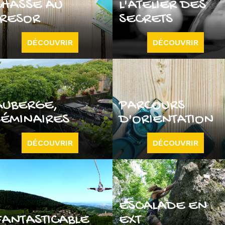
CHASSE AU
L'ATELIER DES
TRESOR
SECRETS
DÉCOUVRIR
DÉCOUVRIR
AUBERGE,
PARCOURS
SÉMINAIRES
D'ORIENTATION
DÉCOUVRIR
DÉCOUVRIR
ESCALADE EN
FANTASTICABLE
EXT