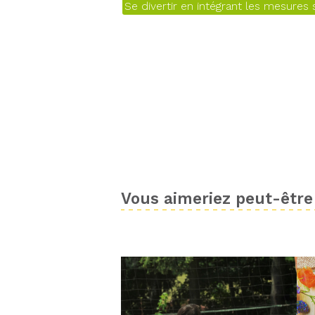
Se divertir en intégrant les mesures s
Vous aimeriez peut-être 