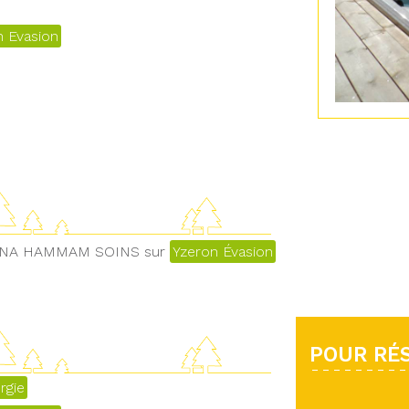
n Evasion
 SAUNA HAMMAM SOINS sur
Yzeron Évasion
POUR RÉS
rgie