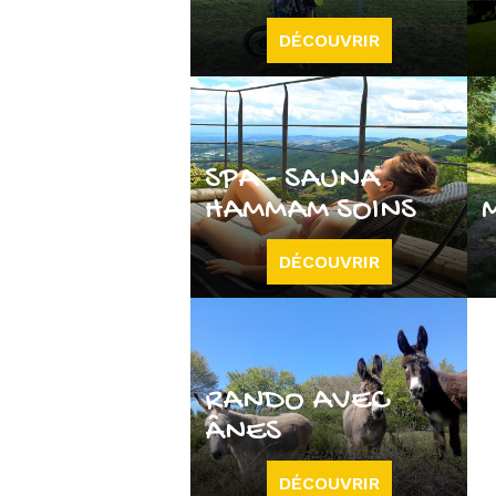
DÉCOUVRIR
SPA - SAUNA
HAMMAM SOINS
DÉCOUVRIR
RANDO AVEC
ÂNES
DÉCOUVRIR