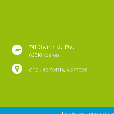
741 Chemin du Plat
69510 Yzeron
GPS : 45.704115, 4.577056
This site uses cookies and give