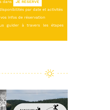
us dans
JE RÉSERVE
 disponibilités par date et activités
vos infos de réservation
ous guider à travers les étapes