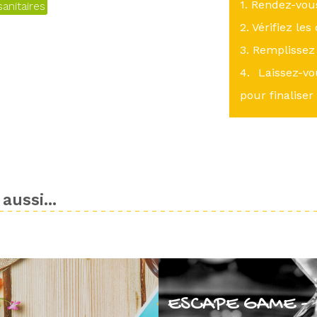
1. Rendez-vo
anitaires
2. Vérifiez les
3. Remplissez 
4. Laissez-v
pour finaliser
aussi...
ESCAPE GAME -