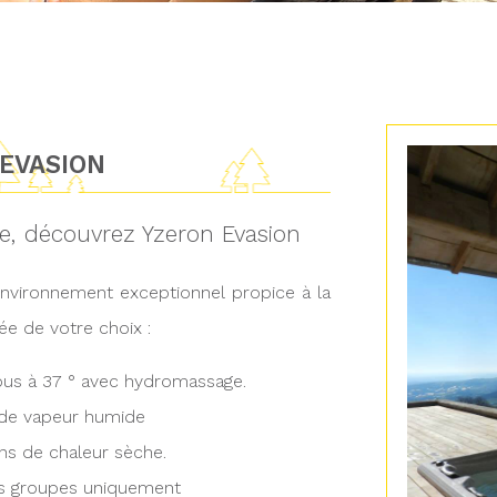
EVASION
re, découvrez Yzeron Evasion
environnement exceptionnel propice à la
ée de votre choix :
mous à 37 ° avec hydromassage.
 de vapeur humide
ins de chaleur sèche.
es groupes uniquement