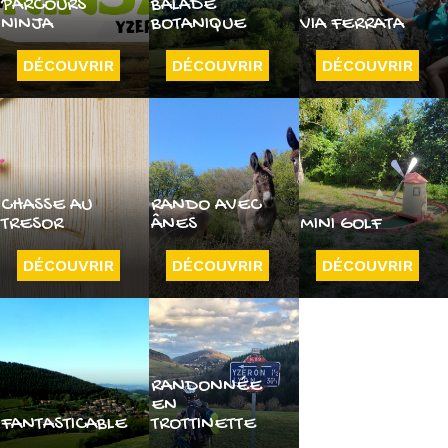
PARCOURS
BALADE
NINJA
BOTANIQUE
VIA FERRATA
DÉCOUVRIR
DÉCOUVRIR
DÉCOUVRIR
CHASSE AU
RANDO AVEC
TRESOR
ÂNES
MINI GOLF
DÉCOUVRIR
DÉCOUVRIR
DÉCOUVRIR
RANDONNÉE
EN
FANTASTICABLE
TROTTINETTE