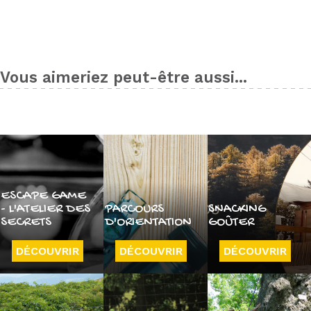
Vous aimeriez peut-être aussi...
ESCAPE GAME
- L'ATELIER DES
PARCOURS
SNACKING
SECRETS
D'ORIENTATION
GOÛTER
DÉCOUVRIR
DÉCOUVRIR
DÉCOUVRIR