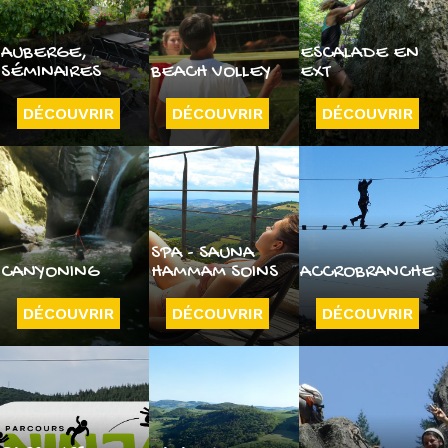
AUBERGE,
ESCALADE EN
SÉMINAIRES
BEACH VOLLEY
EXT
DÉCOUVRIR
DÉCOUVRIR
DÉCOUVRIR
SPA - SAUNA
CANYONING
HAMMAM SOINS
ACCROBRANCHE
DÉCOUVRIR
DÉCOUVRIR
DÉCOUVRIR