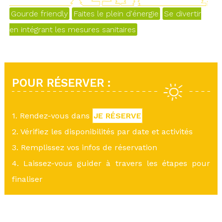
Gourde friendly
Faites le plein d'énergie
Se divertir
en intégrant les mesures sanitaires
POUR RÉSERVER :
1. Rendez-vous dans
JE RÉSERVE
2. Vérifiez les disponibilités par date et activités
3. Remplissez vos infos de réservation
4. Laissez-vous guider à travers les étapes pour
finaliser