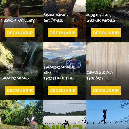
SNACKING
AUBERGE,
BEACH VOLLEY
GOÛTER
SÉMINAIRES
DÉCOUVRIR
DÉCOUVRIR
DÉCOUVRIR
RANDONNÉE
EN
CHASSE AU
CANYONING
TROTTINETTE
TRESOR
DÉCOUVRIR
DÉCOUVRIR
DÉCOUVRIR