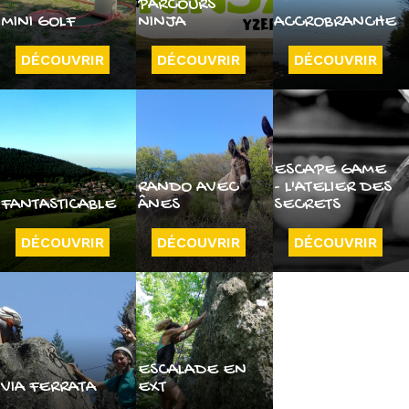
PARCOURS
MINI GOLF
NINJA
ACCROBRANCHE
DÉCOUVRIR
DÉCOUVRIR
DÉCOUVRIR
ESCAPE GAME
RANDO AVEC
- L'ATELIER DES
FANTASTICABLE
ÂNES
SECRETS
DÉCOUVRIR
DÉCOUVRIR
DÉCOUVRIR
ESCALADE EN
VIA FERRATA
EXT