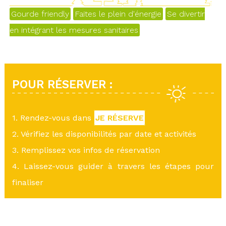
Gourde friendly
Faites le plein d'énergie
Se divertir
en intégrant les mesures sanitaires
POUR RÉSERVER :
1. Rendez-vous dans
JE RÉSERVE
2. Vérifiez les disponibilités par date et activités
3. Remplissez vos infos de réservation
4. Laissez-vous guider à travers les étapes pour
finaliser