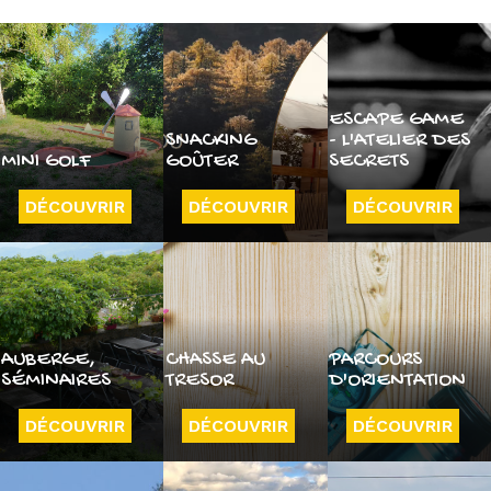
ESCAPE GAME
SNACKING
- L'ATELIER DES
MINI GOLF
GOÛTER
SECRETS
DÉCOUVRIR
DÉCOUVRIR
DÉCOUVRIR
AUBERGE,
CHASSE AU
PARCOURS
SÉMINAIRES
TRESOR
D'ORIENTATION
DÉCOUVRIR
DÉCOUVRIR
DÉCOUVRIR