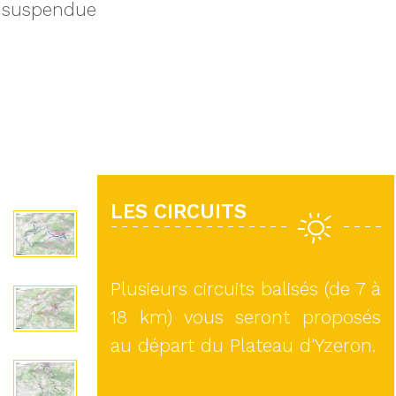
suspendue
LES CIRCUITS
Plusieurs circuits balisés (de 7 à
18 km) vous seront proposés
au départ du Plateau d'Yzeron.