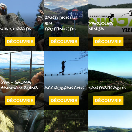
RANDONNÉE
EN
PARCOURS
VIA FERRATA
TROTTINETTE
NINJA
DÉCOUVRIR
DÉCOUVRIR
DÉCOUVRIR
SPA - SAUNA
HAMMAM SOINS
ACCROBRANCHE
FANTASTICABLE
DÉCOUVRIR
DÉCOUVRIR
DÉCOUVRIR