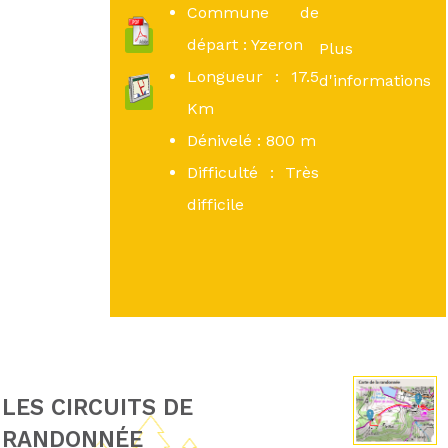
Commune de
départ : Yzeron
Plus
Longueur : 17.5
d'informations
Km
Dénivelé : 800 m
Difficulté : Très
difficile
LES CIRCUITS DE
RANDONNÉE