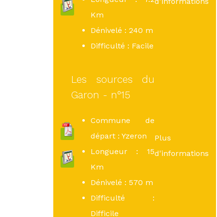
d'informations
Km
Dénivelé : 240 m
Difficulté : Facile
Les sources du
Garon - n°15
Commune de
départ : Yzeron
Plus
Longueur : 15
d'informations
Km
Dénivelé : 570 m
Difficulté :
Difficile