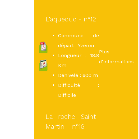
L'aqueduc - n°12
Commune de
départ : Yzeron
Plus
Longueur : 18.8
d'informations
Km
Dénivelé : 600 m
Difficulté :
Difficile
La roche Saint-
Martin - n°16