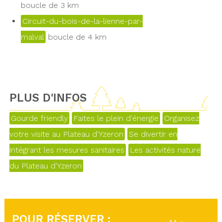
boucle de 3 km
Circuit-du-bois-de-la-lienne-par-
malval
boucle de 4 km
PLUS D'INFOS
Gourde friendly
Faites le plein d'énergie
Organisez
votre visite au Plateau d'Yzeron
Se divertir en
intégrant les mesures sanitaires
Les activités nature
du Plateau d'Yzeron
POUR RÉSERVER :