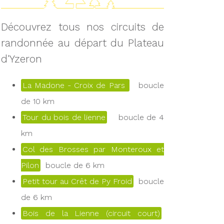
Découvrez tous nos circuits de
randonnée au départ du Plateau
d'Yzeron
La Madone - Croix de Pars
boucle
de 10 km
Tour du bois de lienne
boucle de 4
km
Col des Brosses par Monteroux et
Pilon
boucle de 6 km
Petit tour au Crêt de Py Froid
boucle
de 6 km
Bois de la Lienne (circuit court)