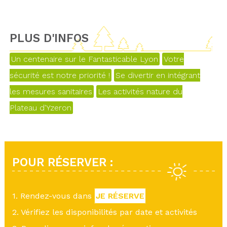
PLUS D'INFOS
Un centenaire sur le Fantasticable Lyon
Votre
sécurité est notre priorité !
Se divertir en intégrant
les mesures sanitaires
Les activités nature du
Plateau d'Yzeron
POUR RÉSERVER :
1. Rendez-vous dans
JE RÉSERVE
2. Vérifiez les disponibilités par date et activités