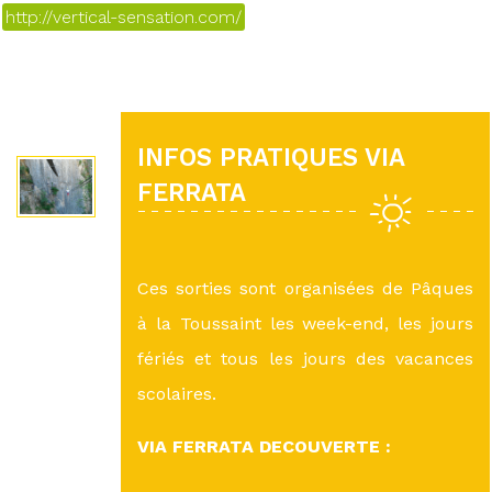
http://vertical-sensation.com/
INFOS PRATIQUES VIA
FERRATA
Ces sorties sont organisées de Pâques
à la Toussaint les week-end, les jours
fériés et tous les jours des vacances
scolaires.
VIA FERRATA DECOUVERTE :