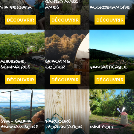
RANDO AVEC
VIA FERRATA
ÂNES
ACCROBRANCHE
DÉCOUVRIR
DÉCOUVRIR
DÉCOUVRIR
AUBERGE,
SNACKING
SÉMINAIRES
GOÛTER
FANTASTICABLE
DÉCOUVRIR
DÉCOUVRIR
DÉCOUVRIR
SPA - SAUNA
PARCOURS
HAMMAM SOINS
D'ORIENTATION
MINI GOLF