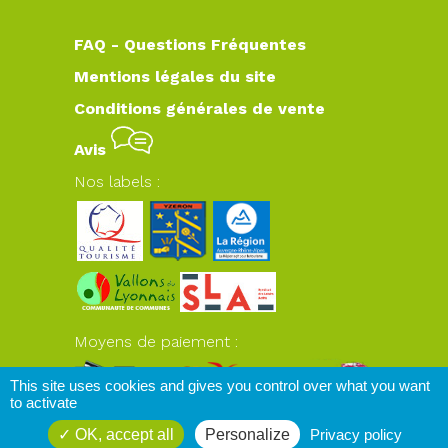
FAQ - Questions Fréquentes
Mentions légales du site
Conditions générales de vente
Avis
Nos labels :
Moyens de paiement :
This site uses cookies and gives you control over what you want
to activate
OK, accept all
Personalize
Privacy policy
www.plateaudyzeron.com
© 2026