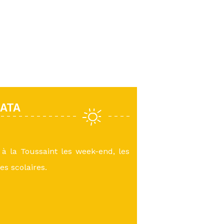
RATA
à la Toussaint les week-end, les
es scolaires.