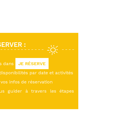
ERVER :
us dans
JE RÉSERVE
 disponibilités par date et activités
vos infos de réservation
ous guider à travers les étapes