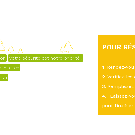
POUR RÉS
yon
Votre sécurité est notre priorité !
1. Rendez-vo
anitaires
2. Vérifiez les
eron
3. Remplissez 
4. Laissez-v
pour finaliser