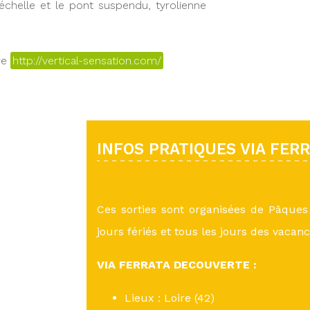
’échelle et le pont suspendu, tyrolienne
re
http://vertical-sensation.com/
INFOS PRATIQUES VIA FER
Ces sorties sont organisées de Pâques 
jours fériés et tous les jours des vacanc
VIA FERRATA DECOUVERTE :
Lieux : Loire (42)