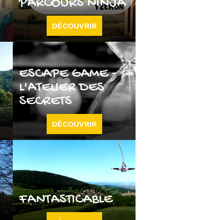
PARCOURS NINJA
DÉCOUVRIR
ESCAPE GAME -
L'ATELIER DES
SECRETS
DÉCOUVRIR
FANTASTICABLE