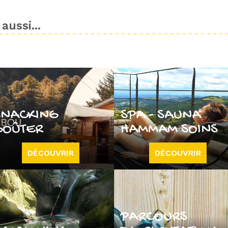
aussi...
SNACKING
SPA - SAUNA
GOÛTER
HAMMAM SOINS
DÉCOUVRIR
DÉCOUVRIR
PARCOURS