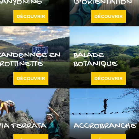
CANYONING
D'ORIENTATION
DÉCOUVRIR
DÉCOUVRIR
RANDONNÉE EN
BALADE
TROTTINETTE
BOTANIQUE
DÉCOUVRIR
DÉCOUVRIR
VIA FERRATA
ACCROBRANCHE