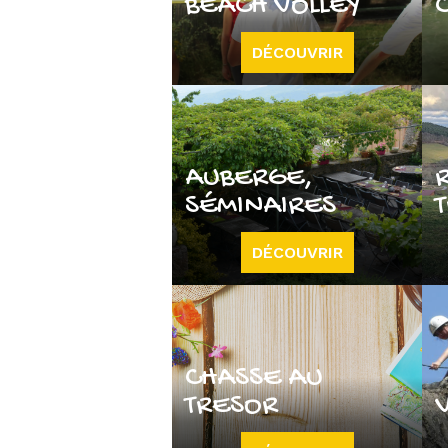
BEACH VOLLEY
DÉCOUVRIR
AUBERGE,
SÉMINAIRES
DÉCOUVRIR
CHASSE AU
TRESOR