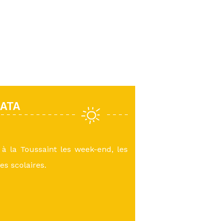
RATA
à la Toussaint les week-end, les
es scolaires.