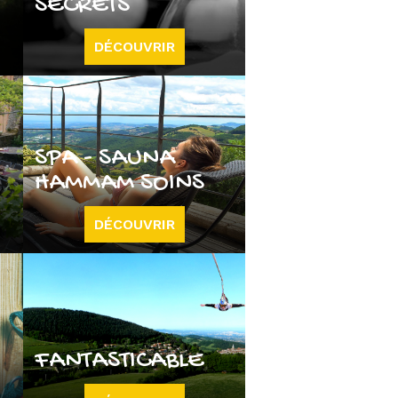
SECRETS
DÉCOUVRIR
SPA - SAUNA
HAMMAM SOINS
DÉCOUVRIR
FANTASTICABLE