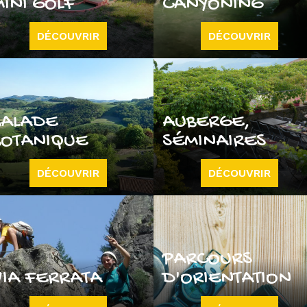
MINI GOLF
CANYONING
DÉCOUVRIR
DÉCOUVRIR
BALADE
AUBERGE,
BOTANIQUE
SÉMINAIRES
DÉCOUVRIR
DÉCOUVRIR
PARCOURS
VIA FERRATA
D'ORIENTATION