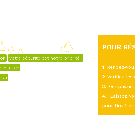
POUR RÉS
yon
Votre sécurité est notre priorité !
1. Rendez-vo
anitaires
2. Vérifiez les
eron
3. Remplissez 
4. Laissez-v
pour finaliser