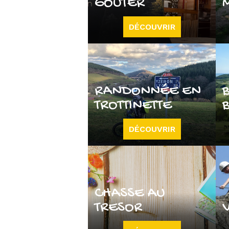
GOÛTER
DÉCOUVRIR
RANDONNÉE EN
TROTTINETTE
DÉCOUVRIR
CHASSE AU
TRESOR