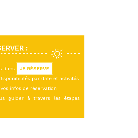
ERVER :
us dans
JE RÉSERVE
 disponibilités par date et activités
vos infos de réservation
ous guider à travers les étapes