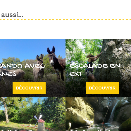
aussi...
RANDO AVEC
ESCALADE EN
ÂNES
EXT
DÉCOUVRIR
DÉCOUVRIR