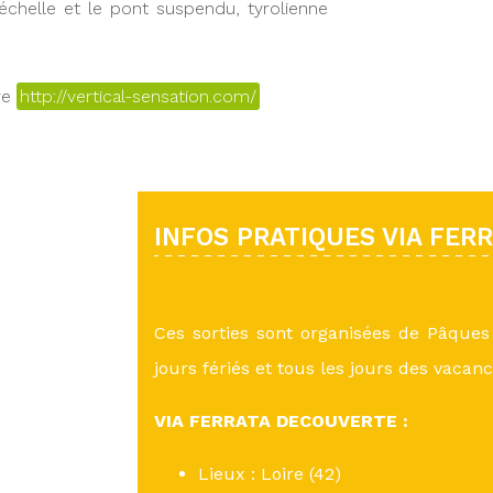
’échelle et le pont suspendu, tyrolienne
re
http://vertical-sensation.com/
INFOS PRATIQUES VIA FER
Ces sorties sont organisées de Pâques 
jours fériés et tous les jours des vacanc
VIA FERRATA DECOUVERTE :
Lieux : Loire (42)