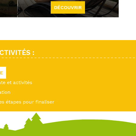
DÉCOUVRIR
TIVITÉS :
VE
ate et activités
ation
es étapes pour finaliser