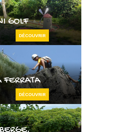
NI GOLF
DÉCOUVRIR
A FERRATA
DÉCOUVRIR
BERGE,