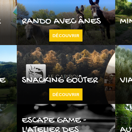
R
RANDO AVEC ÂNES
MI
DÉCOUVRIR
UE
SNACKING GOÛTER
VI
DÉCOUVRIR
ESCAPE GAME -
L'ATELIER DES
AU