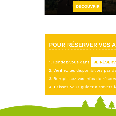
DÉCOUVRIR
POUR RÉSERVER VOS AC
1. Rendez-vous dans
JE RÉSER
2. Vérifiez les disponibilités par d
3. Remplissez vos infos de réserv
4. Laissez-vous guider à travers l