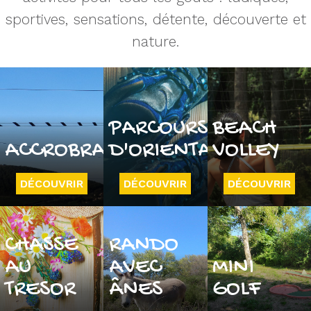
sportives, sensations, détente, découverte et
nature.
PARCOURS
BEACH
ACCROBRANCHE
D'ORIENTATION
VOLLEY
DÉCOUVRIR
DÉCOUVRIR
DÉCOUVRIR
CHASSE
RANDO
AU
AVEC
MINI
TRESOR
ÂNES
GOLF