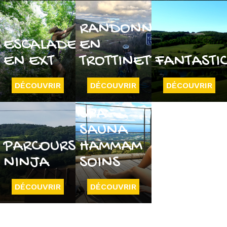
RANDONNÉE
ESCALADE
EN
EN EXT
TROTTINETTE
FANTASTI
DÉCOUVRIR
DÉCOUVRIR
DÉCOUVRIR
SPA -
SAUNA
PARCOURS
HAMMAM
NINJA
SOINS
DÉCOUVRIR
DÉCOUVRIR