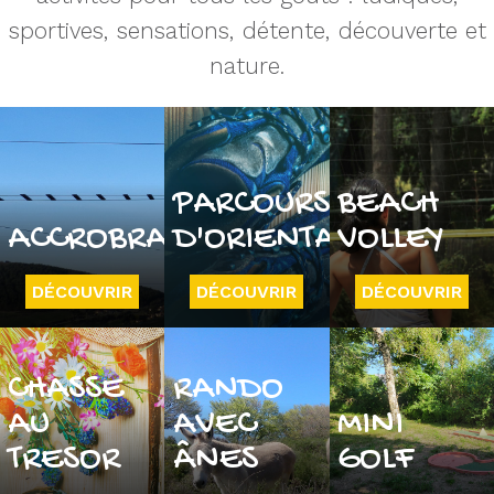
sportives, sensations, détente, découverte et
nature.
PARCOURS
BEACH
ACCROBRANCHE
D'ORIENTATION
VOLLEY
DÉCOUVRIR
DÉCOUVRIR
DÉCOUVRIR
CHASSE
RANDO
AU
AVEC
MINI
TRESOR
ÂNES
GOLF