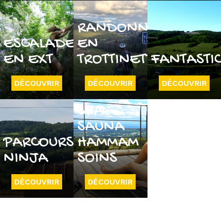
RANDONNÉE
ESCALADE
EN
EN EXT
TROTTINETTE
FANTASTI
DÉCOUVRIR
DÉCOUVRIR
DÉCOUVRIR
SPA -
SAUNA
PARCOURS
HAMMAM
NINJA
SOINS
DÉCOUVRIR
DÉCOUVRIR