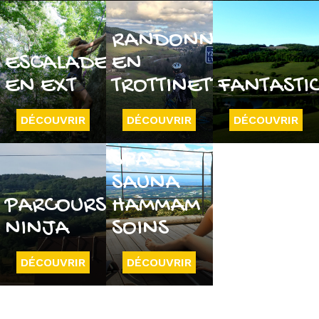
RANDONNÉE
ESCALADE
EN
EN EXT
TROTTINETTE
FANTASTI
DÉCOUVRIR
DÉCOUVRIR
DÉCOUVRIR
SPA -
SAUNA
PARCOURS
HAMMAM
NINJA
SOINS
DÉCOUVRIR
DÉCOUVRIR