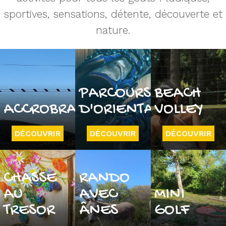
sportives, sensations, détente, découverte et
nature.
PARCOURS
BEACH
ACCROBRANCHE
D'ORIENTATION
VOLLEY
DÉCOUVRIR
DÉCOUVRIR
DÉCOUVRIR
CHASSE
RANDO
AU
AVEC
MINI
TRESOR
ÂNES
GOLF