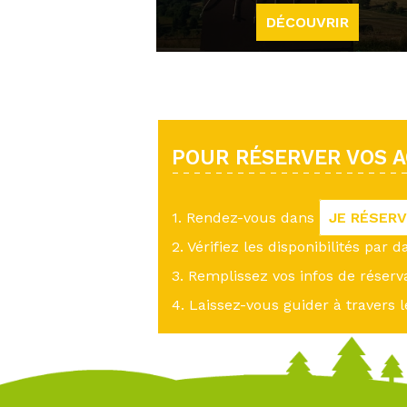
DÉCOUVRIR
POUR RÉSERVER VOS AC
1. Rendez-vous dans
JE RÉSER
2. Vérifiez les disponibilités par d
3. Remplissez vos infos de réserv
4. Laissez-vous guider à travers l