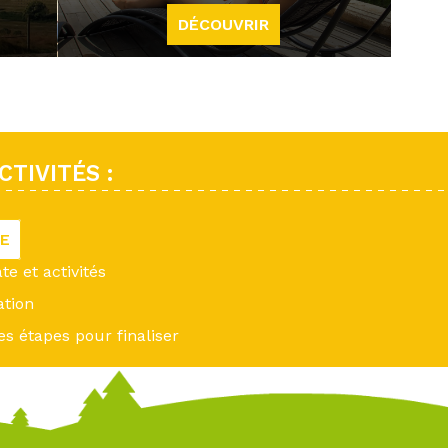
DÉCOUVRIR
TIVITÉS :
VE
ate et activités
ation
es étapes pour finaliser