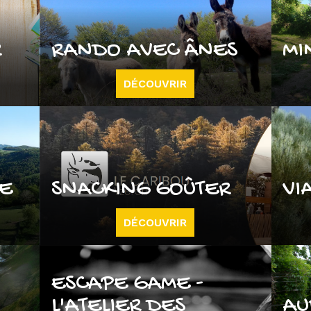
R
RANDO AVEC ÂNES
MI
DÉCOUVRIR
UE
SNACKING GOÛTER
VI
DÉCOUVRIR
ESCAPE GAME -
L'ATELIER DES
AU