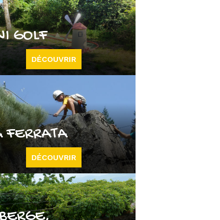
NI GOLF
DÉCOUVRIR
A FERRATA
DÉCOUVRIR
BERGE,