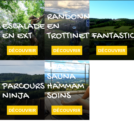
RANDONNÉE
ESCALADE
EN
EN EXT
TROTTINETTE
FANTASTI
DÉCOUVRIR
DÉCOUVRIR
DÉCOUVRIR
SPA -
SAUNA
PARCOURS
HAMMAM
NINJA
SOINS
DÉCOUVRIR
DÉCOUVRIR