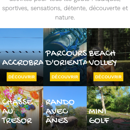
sportives, sensations, détente, découverte et
nature.
PARCOURS
BEACH
ACCROBRANCHE
D'ORIENTATION
VOLLEY
DÉCOUVRIR
DÉCOUVRIR
DÉCOUVRIR
CHASSE
RANDO
AU
AVEC
MINI
TRESOR
ÂNES
GOLF