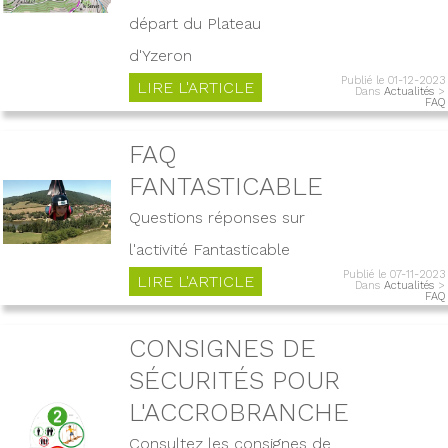
départ du Plateau
d'Yzeron
Publié le 01-12-2023
LIRE L'ARTICLE
Dans
Actualités
>
FAQ
FAQ
FANTASTICABLE
Questions réponses sur
l'activité Fantasticable
Publié le 07-11-2023
LIRE L'ARTICLE
Dans
Actualités
>
FAQ
CONSIGNES DE
SÉCURITÉS POUR
L'ACCROBRANCHE
Consultez les consignes de