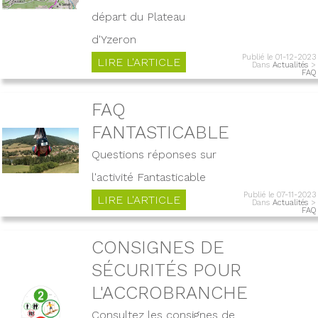
départ du Plateau
d'Yzeron
Publié le 01-12-2023
LIRE L'ARTICLE
Dans
Actualités
>
FAQ
FAQ
FANTASTICABLE
Questions réponses sur
l'activité Fantasticable
Publié le 07-11-2023
LIRE L'ARTICLE
Dans
Actualités
>
FAQ
CONSIGNES DE
SÉCURITÉS POUR
L'ACCROBRANCHE
Consultez les consignes de