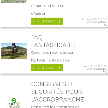
départ du Plateau
d'Yzeron
Publié le 01-12-2023
LIRE L'ARTICLE
Dans
Actualités
>
FAQ
FAQ
FANTASTICABLE
Questions réponses sur
l'activité Fantasticable
Publié le 07-11-2023
LIRE L'ARTICLE
Dans
Actualités
>
FAQ
CONSIGNES DE
SÉCURITÉS POUR
L'ACCROBRANCHE
Consultez les consignes de