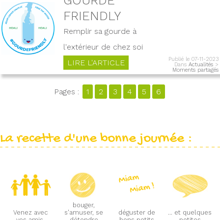
FRIENDLY
Remplir sa gourde à
l'extérieur de chez soi
Publié le 07-11-2023
LIRE L'ARTICLE
Dans
Actualités
>
Moments partagés
Pages :
1
2
3
4
5
6
La recette d'une bonne journée :
bouger,
Venez avec
s'amuser, se
déguster de
... et quelques
vos amis,
détendre
bons petits
petites