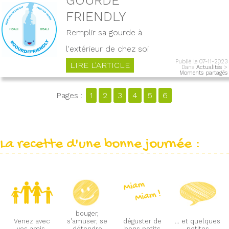
FRIENDLY
Remplir sa gourde à
l'extérieur de chez soi
Publié le 07-11-2023
LIRE L'ARTICLE
Dans
Actualités
>
Moments partagés
Pages :
1
2
3
4
5
6
La recette d'une bonne journée :
bouger,
Venez avec
s'amuser, se
déguster de
... et quelques
vos amis,
détendre
bons petits
petites