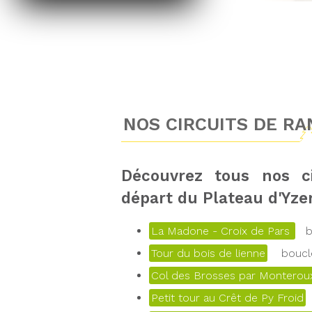
NOS CIRCUITS DE R
Découvrez tous nos c
départ du Plateau d'Yze
La Madone - Croix de Pars
bo
Tour du bois de lienne
boucle
Col des Brosses par Monteroux
Petit tour au Crêt de Py Froid