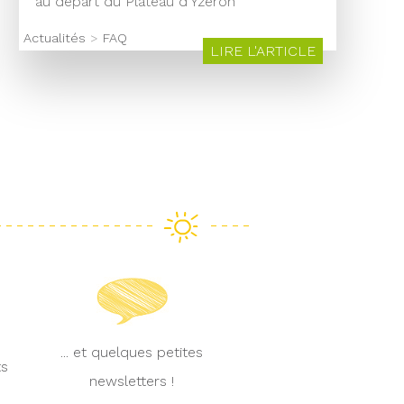
au départ du Plateau d'Yzeron
Actualités
>
FAQ
LIRE L'ARTICLE
... et quelques petites
ts
newsletters !