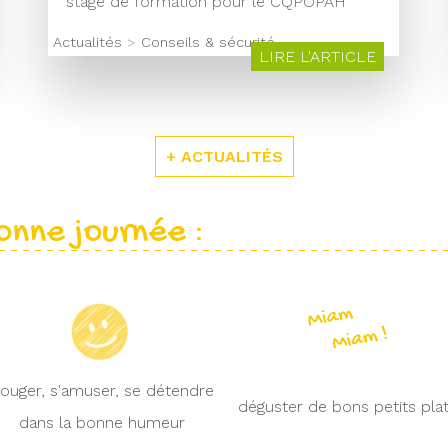
stage de formation pour le CQPOPAH
Actualités
>
Conseils & sécurité
LIRE L'ARTICLE
+ ACTUALITÉS
onne journée :
ouger, s'amuser, se détendre
déguster de bons petits pla
dans la bonne humeur