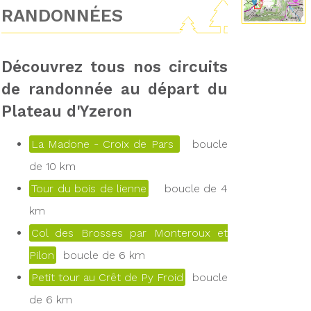
RANDONNÉES
Découvrez tous nos circuits
de randonnée au départ du
Plateau d'Yzeron
La Madone - Croix de Pars
boucle
de 10 km
Tour du bois de lienne
boucle de 4
km
Col des Brosses par Monteroux et
Pilon
boucle de 6 km
Petit tour au Crêt de Py Froid
boucle
de 6 km